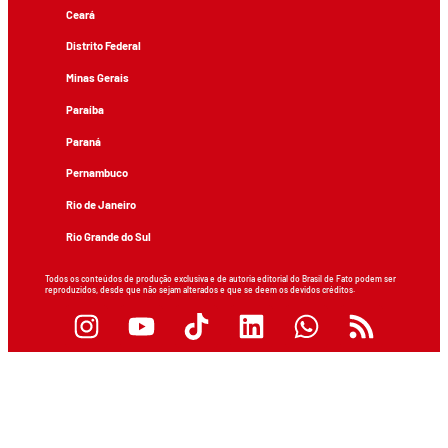
Ceará
Distrito Federal
Minas Gerais
Paraíba
Paraná
Pernambuco
Rio de Janeiro
Rio Grande do Sul
Todos os conteúdos de produção exclusiva e de autoria editorial do Brasil de Fato podem ser
reproduzidos, desde que não sejam alterados e que se deem os devidos créditos.