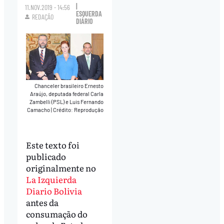
|
11.NOV.2019 - 14:56
ESQUERDA
REDAÇÃO
DIÁRIO
Chanceler brasileiro Ernesto
Araújo, deputada federal Carla
Zambelli (PSL) e Luis Fernando
Camacho
|
Crédito: Reprodução
Este texto foi
publicado
originalmente no
La Izquierda
Diario Bolivia
antes da
consumação do