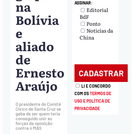
na
ASSINAR:
Editorial
Bolívia
BdF
Ponto
e
Notícias da
China
aliado
de
Ernesto
Araújo
LI E CONCORDO
COM OS
TERMOS DE
USO E POLÍTICA DE
O presidente do Comitê
PRIVACIDADE
Cívico de Santa Cruz se
gaba de ser quem teria
conseguido unir as
forças da oposição
contra o MAS