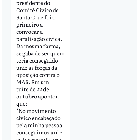
presidente do
Comitê Cívico de
Santa Cruz foi o
primeiro a
convocar a
paralisação cívica.
Da mesma forma,
se gaba de ser quem
teria conseguido
unir as forças da
oposição contra o
MAS. Em um
tuíte de 22 de
outubro apontou
que:
"No movimento
cívico encabeçado
pela minha pessoa,
conseguimos unir
as forças políticas