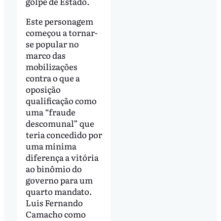
golpe de Estado.
Este personagem
começou a tornar-
se popular no
marco das
mobilizações
contra o que a
oposição
qualificação como
uma “fraude
descomunal” que
teria concedido por
uma mínima
diferença a vitória
ao binômio do
governo para um
quarto mandato.
Luis Fernando
Camacho como