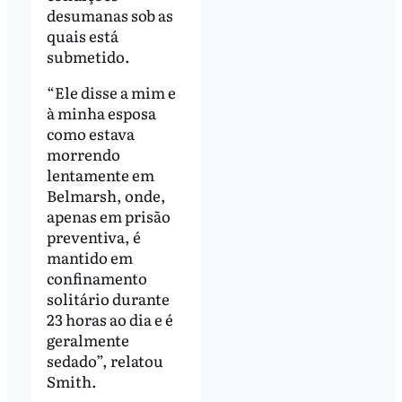
desumanas sob as
quais está
submetido.
“Ele disse a mim e
à minha esposa
como estava
morrendo
lentamente em
Belmarsh, onde,
apenas em prisão
preventiva, é
mantido em
confinamento
solitário durante
23 horas ao dia e é
geralmente
sedado”, relatou
Smith.