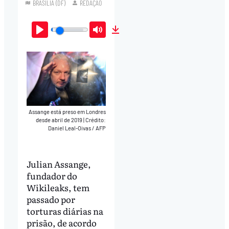
BRASÍLIA (DF)
REDAÇÃO
Play
Mute
Download
Assange está preso em Londres
desde abril de 2019
|
Crédito:
Daniel Leal-Oivas / AFP
Julian Assange,
fundador do
Wikileaks, tem
passado por
torturas diárias na
prisão, de acordo