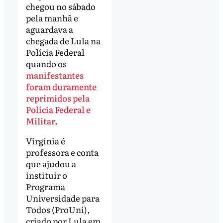
chegou no sábado
pela manhã e
aguardava a
chegada de Lula na
Polícia Federal
quando os
manifestantes
foram duramente
reprimidos pela
Polícia Federal e
Militar
.
Virgínia é
professora e conta
que ajudou a
instituir o
Programa
Universidade para
Todos (ProUni),
criado por Lula em