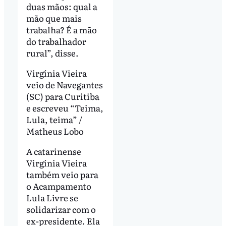
duas mãos: qual a
mão que mais
trabalha? É a mão
do trabalhador
rural”, disse.
Virgínia Vieira
veio de Navegantes
(SC) para Curitiba
e escreveu “Teima,
Lula, teima” /
Matheus Lobo
A catarinense
Virgínia Vieira
também veio para
o Acampamento
Lula Livre se
solidarizar com o
ex-presidente. Ela