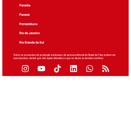
Paraíba
Paraná
Pernambuco
Rio de Janeiro
Rio Grande do Sul
Todos os conteúdos de produção exclusiva e de autoria editorial do Brasil de Fato podem ser
reproduzidos, desde que não sejam alterados e que se deem os devidos créditos.