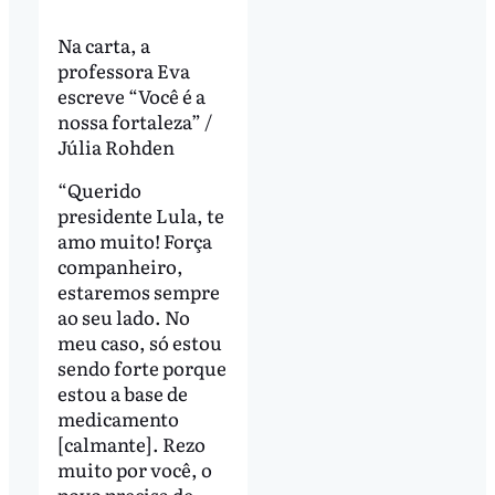
Na carta, a
professora Eva
escreve “Você é a
nossa fortaleza” /
Júlia Rohden
“Querido
presidente Lula, te
amo muito! Força
companheiro,
estaremos sempre
ao seu lado. No
meu caso, só estou
sendo forte porque
estou a base de
medicamento
[calmante]. Rezo
muito por você, o
povo precisa de