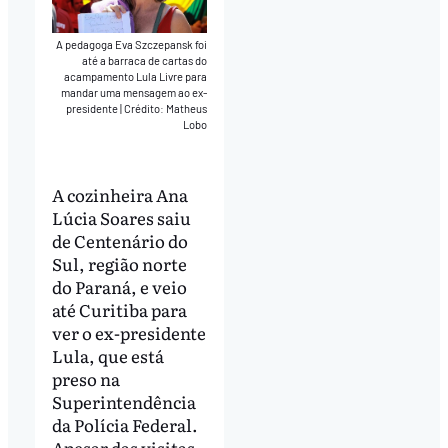
A pedagoga Eva Szczepansk foi
até a barraca de cartas do
acampamento Lula Livre para
mandar uma mensagem ao ex-
presidente
|
Crédito: Matheus
Lobo
A cozinheira Ana
Lúcia Soares saiu
de Centenário do
Sul, região norte
do Paraná, e veio
até Curitiba para
ver o ex-presidente
Lula, que está
preso na
Superintendência
da Polícia Federal.
Apesar das visitas