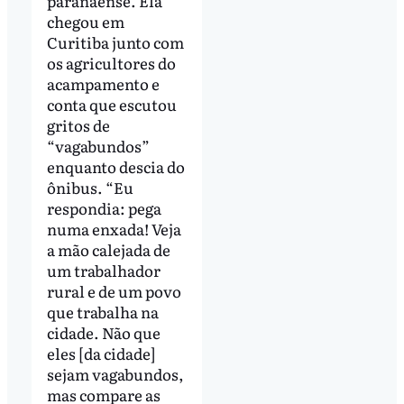
paranaense. Ela
chegou em
Curitiba junto com
os agricultores do
acampamento e
conta que escutou
gritos de
“vagabundos”
enquanto descia do
ônibus. “Eu
respondia: pega
numa enxada! Veja
a mão calejada de
um trabalhador
rural e de um povo
que trabalha na
cidade. Não que
eles [da cidade]
sejam vagabundos,
mas compare as