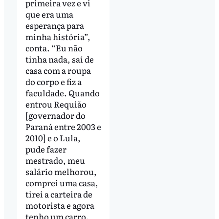
primeira vez e vi
que era uma
esperança para
minha história”,
conta. “Eu não
tinha nada, saí de
casa com a roupa
do corpo e fiz a
faculdade. Quando
entrou Requião
[governador do
Paraná entre 2003 e
2010] e o Lula,
pude fazer
mestrado, meu
salário melhorou,
comprei uma casa,
tirei a carteira de
motorista e agora
tenho um carro.