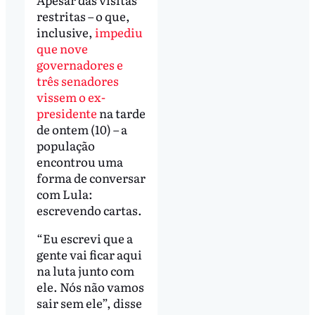
restritas – o que,
inclusive,
impediu
que nove
governadores e
três senadores
vissem o ex-
presidente
na tarde
de ontem (10) – a
população
encontrou uma
forma de conversar
com Lula:
escrevendo cartas.
“Eu escrevi que a
gente vai ficar aqui
na luta junto com
ele. Nós não vamos
sair sem ele”, disse