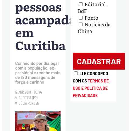
pessoas
Editorial
BdF
acampadas
Ponto
Notícias da
em
China
Curitiba
Conhecido por dialogar
com a população, ex-
presidente recebe mais
LI E CONCORDO
de 190 mensagens de
COM OS
TERMOS DE
força e carinho
USO E POLÍTICA DE
12.ABR.2018 - 06:34
PRIVACIDADE
CURITIBA (PR)
JÚLIA ROHDEN