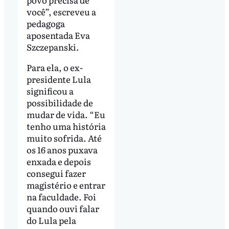
você”, escreveu a
pedagoga
aposentada Eva
Szczepanski.
Para ela, o ex-
presidente Lula
significou a
possibilidade de
mudar de vida. “Eu
tenho uma história
muito sofrida. Até
os 16 anos puxava
enxada e depois
consegui fazer
magistério e entrar
na faculdade. Foi
quando ouvi falar
do Lula pela