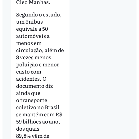
Cleo Manhas.
Segundo o estudo,
um ônibus
equivale a 50
automóveis a
menos em
circulação, além de
8 vezes menos
poluição e menor
custo com
acidentes. O
documento diz
ainda que
o transporte
coletivo no Brasil
se mantém com R$
59 bilhões ao ano,
dos quais
89,8% vêm de