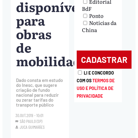
disponível
Editorial
BdF
para
Ponto
Notícias da
obras
China
de
mobilidade
LI E CONCORDO
Dado consta em estudo
COM OS
TERMOS DE
do Inesc, que sugere
USO E POLÍTICA DE
criação de fundo
nacional para reduzir
PRIVACIDADE
ou zerar tarifas do
transporte público
30.OUT.2019 - 10:01
SÃO PAULO (SP)
JUCA GUIMARÃES