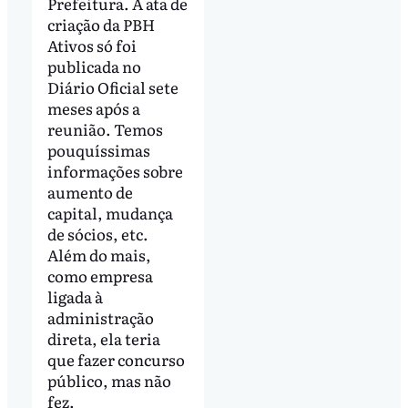
Prefeitura. A ata de
criação da PBH
Ativos só foi
publicada no
Diário Oficial sete
meses após a
reunião. Temos
pouquíssimas
informações sobre
aumento de
capital, mudança
de sócios, etc.
Além do mais,
como empresa
ligada à
administração
direta, ela teria
que fazer concurso
público, mas não
fez.