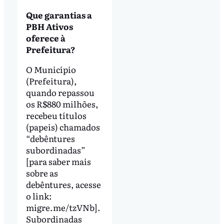
Que garantias a
PBH Ativos
oferece à
Prefeitura?
O Município
(Prefeitura),
quando repassou
os R$880 milhões,
recebeu títulos
(papeis) chamados
“debêntures
subordinadas”
[para saber mais
sobre as
debêntures, acesse
o link:
migre.me/tzVNb].
Subordinadas