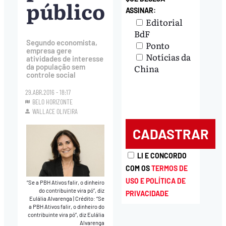
público
ASSINAR:
Editorial
BdF
Segundo economista,
Ponto
empresa gere
Notícias da
atividades de interesse
China
da população sem
controle social
29.ABR.2016 - 18:17
BELO HORIZONTE
WALLACE OLIVEIRA
LI E CONCORDO
COM OS
TERMOS DE
USO E POLÍTICA DE
“Se a PBH Ativos falir, o dinheiro
do contribuinte vira pó”, diz
PRIVACIDADE
Eulália Alvarenga
|
Crédito: “Se
a PBH Ativos falir, o dinheiro do
contribuinte vira pó”, diz Eulália
Alvarenga