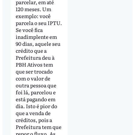
parcelar, em até
120 meses. Um
exemplo: você
parcela o seu IPTU.
Se você fica
inadimplente em
90 dias, aquele seu
crédito que a
Prefeitura deu à
PBH Ativos tem
que ser trocado
com o valor de
outra pessoa que
foi lá, parcelou e
está pagando em
dia. Isto é pior do
que a venda de
créditos, pois a
Prefeitura tem que
repor o fluxo. As