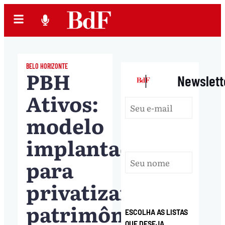
BELO HORIZONTE
PBH
|
Newslett
Ativos:
modelo
implantado
para
privatizar
patrimônio
ESCOLHA AS LISTAS
QUE DESEJA