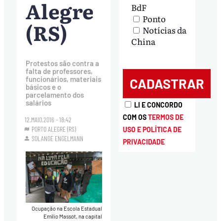
Alegre
BdF
Ponto
(RS)
Notícias da
China
Protestos são contra a
falta de professores,
funcionários, materiais
básicos e o
parcelamento dos
salários
LI E CONCORDO
COM OS
TERMOS DE
12.MAIO.2016 - 18:42
PORTO ALEGRE (RS)
USO E POLÍTICA DE
SOLANGE ENGELMANN
PRIVACIDADE
Ocupação na Escola Estadual
Emílio Massot, na capital