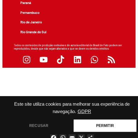
Paraná
Pernambuco
Rio de Janeiro
Rio Grande do Sul
Todos os conteúdos de produção exclusiva e de autoria editorial do Brasil de Fato podem ser
reproduzidos, desde que não sejam alterados e que se deem os devidos créditos.
Este site utiliza cookies para melhorar sua experiência de
navegação.
GDPR
RECUSAR
PERMITIR
Facebook
WhatsApp
Email
X
Share