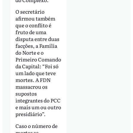
O secretário
afirmou também
que o conflito é
fruto de uma
disputa entre duas
facções, a Família
do Norte e o
Primeiro Comando
da Capital: “Foi só
um lado que teve
mortes. A FDN
massacrou os
supostos
integrantes do PCC
e mais um ou outro
presidiário”.
Caso o número de
mortes se