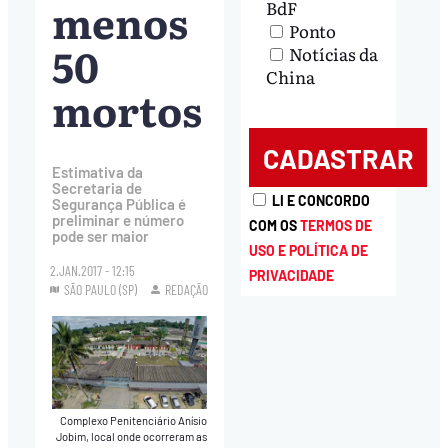
menos
BdF
Ponto
50
Notícias da
China
mortos
Estimativa da
Secretaria de
LI E CONCORDO
Segurança Pública é
preliminar e número
COM OS
TERMOS DE
pode ser maior
USO E POLÍTICA DE
2.JAN.2017 - 12:15
PRIVACIDADE
SÃO PAULO (SP)
REDAÇÃO
Complexo Penitenciário Anísio
Jobim, local onde ocorreram as