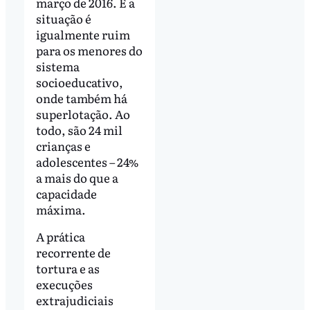
março de 2016. E a
situação é
igualmente ruim
para os menores do
sistema
socioeducativo,
onde também há
superlotação. Ao
todo, são 24 mil
crianças e
adolescentes – 24%
a mais do que a
capacidade
máxima.
A prática
recorrente de
tortura e as
execuções
extrajudiciais