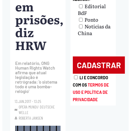
em
Editorial
BdF
prisões,
Ponto
Notícias da
diz
China
HRW
Em relatório, ONG
Human Rights Watch
afirma que atual
legislação é
LI E CONCORDO
retrógrada: 'o sistema
COM OS
TERMOS DE
todo é uma bomba-
relógio'
USO E POLÍTICA DE
PRIVACIDADE
13.JAN.2017 - 13:25
OPERA MUNDI/ DEUTSCHE
WELLE
ROBERTA JANSEN