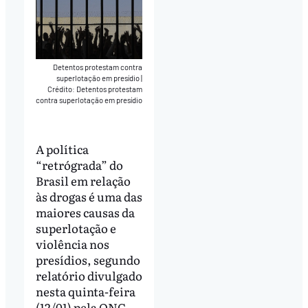
Detentos protestam contra
superlotação em presídio
|
Crédito: Detentos protestam
contra superlotação em presídio
A política
“retrógrada” do
Brasil em relação
às drogas é uma das
maiores causas da
superlotação e
violência nos
presídios, segundo
relatório divulgado
nesta quinta-feira
(12/01) pela ONG