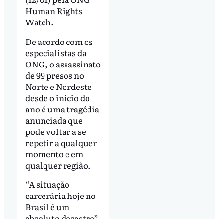
Human Rights
Watch.
De acordo com os
especialistas da
ONG, o assassinato
de 99 presos no
Norte e Nordeste
desde o início do
ano é uma tragédia
anunciada que
pode voltar a se
repetir a qualquer
momento e em
qualquer região.
“A situação
carcerária hoje no
Brasil é um
absoluto desastre”,