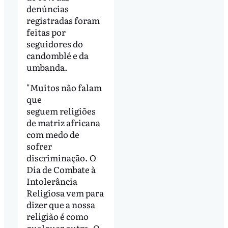
denúncias
registradas foram
feitas por
seguidores do
candomblé e da
umbanda.
"Muitos não falam
que
seguem religiões
de matriz africana
com medo de
sofrer
discriminação. O
Dia de Combate à
Intolerância
Religiosa vem para
dizer que a nossa
religião é como
qualquer outra. O