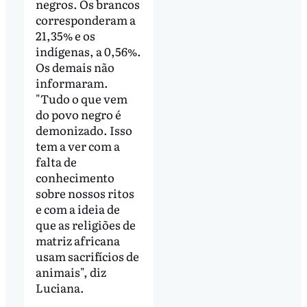
negros. Os brancos
corresponderam a
21,35% e os
indígenas, a 0,56%.
Os demais não
informaram.
"Tudo o que vem
do povo negro é
demonizado. Isso
tem a ver com a
falta de
conhecimento
sobre nossos ritos
e com a ideia de
que as religiões de
matriz africana
usam sacrifícios de
animais", diz
Luciana.