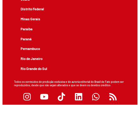
Distrito Federal
Minas Gerais
Paraíba
Paraná
Pernambuco
Rio de Janeiro
Rio Grande do Sul
Todos os conteúdos de produção exclusiva e de autoria editorial do Brasil de Fato podem ser
reproduzidos, desde que não sejam alterados e que se deem os devidos créditos.