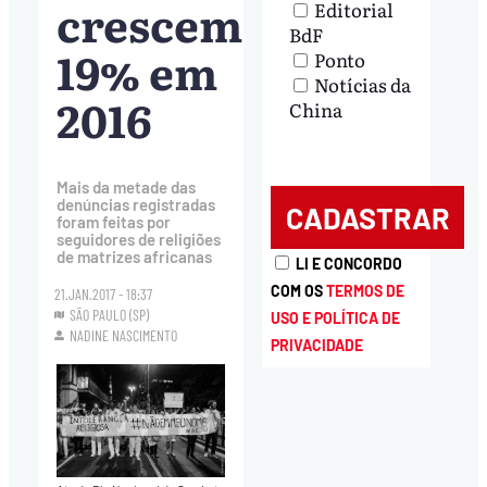
crescem
Editorial
BdF
19% em
Ponto
Notícias da
2016
China
Mais da metade das
denúncias registradas
foram feitas por
seguidores de religiões
de matrizes africanas
LI E CONCORDO
COM OS
TERMOS DE
21.JAN.2017 - 18:37
SÃO PAULO (SP)
USO E POLÍTICA DE
NADINE NASCIMENTO
PRIVACIDADE