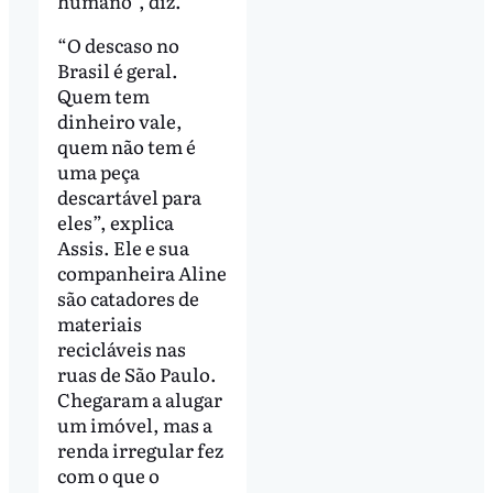
humano”, diz.
“O descaso no
Brasil é geral.
Quem tem
dinheiro vale,
quem não tem é
uma peça
descartável para
eles”, explica
Assis. Ele e sua
companheira Aline
são catadores de
materiais
recicláveis nas
ruas de São Paulo.
Chegaram a alugar
um imóvel, mas a
renda irregular fez
com o que o