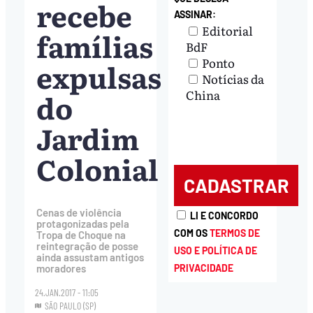
recebe
ASSINAR:
Editorial
famílias
BdF
Ponto
expulsas
Notícias da
do
China
Jardim
Colonial
Cenas de violência
LI E CONCORDO
protagonizadas pela
COM OS
TERMOS DE
Tropa de Choque na
reintegração de posse
USO E POLÍTICA DE
ainda assustam antigos
PRIVACIDADE
moradores
24.JAN.2017 - 11:05
SÃO PAULO (SP)