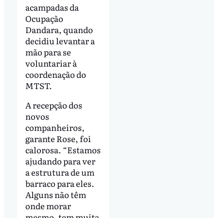
acampadas da
Ocupação
Dandara, quando
decidiu levantar a
mão para se
voluntariar à
coordenação do
MTST.
A recepção dos
novos
companheiros,
garante Rose, foi
calorosa. “Estamos
ajudando para ver
a estrutura de um
barraco para eles.
Alguns não têm
onde morar
mesmo, tem muita