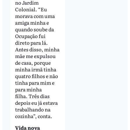
no Jardim
Colonial. “Eu
morava com uma
amiga minha e
quando soube da
Ocupação fui
direto para lá.
Antes disso, minha
mãe me expulsou
de casa, porque
minha irmã tinha
quatro filhos e não
tinha para mim e
para minha
filha. Três dias
depois eu já estava
trabalhando na
cozinha”, conta.
Vida nova