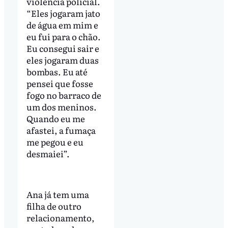
violência policial.
“Eles jogaram jato
de água em mim e
eu fui para o chão.
Eu consegui sair e
eles jogaram duas
bombas. Eu até
pensei que fosse
fogo no barraco de
um dos meninos.
Quando eu me
afastei, a fumaça
me pegou e eu
desmaiei”.
Ana já tem uma
filha de outro
relacionamento,