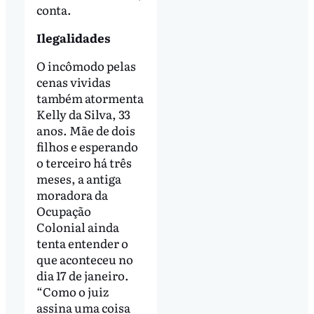
conta.
Ilegalidades
O incômodo pelas
cenas vividas
também atormenta
Kelly da Silva, 33
anos. Mãe de dois
filhos e esperando
o terceiro há três
meses, a antiga
moradora da
Ocupação
Colonial ainda
tenta entender o
que aconteceu no
dia 17 de janeiro.
“Como o juiz
assina uma coisa