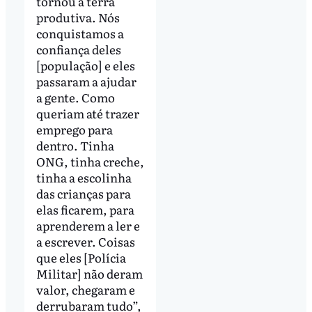
tornou a terra
produtiva. Nós
conquistamos a
confiança deles
[população] e eles
passaram a ajudar
a gente. Como
queriam até trazer
emprego para
dentro. Tinha
ONG, tinha creche,
tinha a escolinha
das crianças para
elas ficarem, para
aprenderem a ler e
a escrever. Coisas
que eles [Polícia
Militar] não deram
valor, chegaram e
derrubaram tudo”,