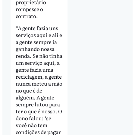
proprietário
rompesse o
contrato.
“A gente fazia uns
serviços aqui e ali e
a gente sempre ia
ganhando nossa
renda. Se não tinha
um serviço aqui, a
gente fazia uma
reciclagem, a gente
nunca meteu a mão
no que é de
alguém. A gente
sempre lutou para
ter o que é nosso. O
dono falou: ‘se
você não tem
condições de pagar