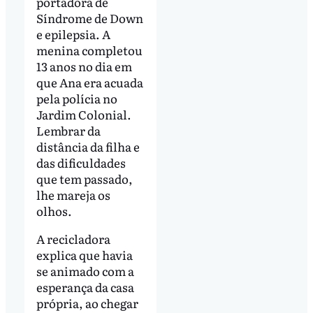
portadora de
Síndrome de Down
e epilepsia. A
menina completou
13 anos no dia em
que Ana era acuada
pela polícia no
Jardim Colonial.
Lembrar da
distância da filha e
das dificuldades
que tem passado,
lhe mareja os
olhos.
A recicladora
explica que havia
se animado com a
esperança da casa
própria, ao chegar