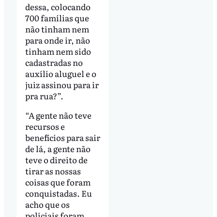
dessa, colocando
700 famílias que
não tinham nem
para onde ir, não
tinham nem sido
cadastradas no
auxílio aluguel e o
juiz assinou para ir
pra rua?”.
“A gente não teve
recursos e
benefícios para sair
de lá, a gente não
teve o direito de
tirar as nossas
coisas que foram
conquistadas. Eu
acho que os
policiais foram