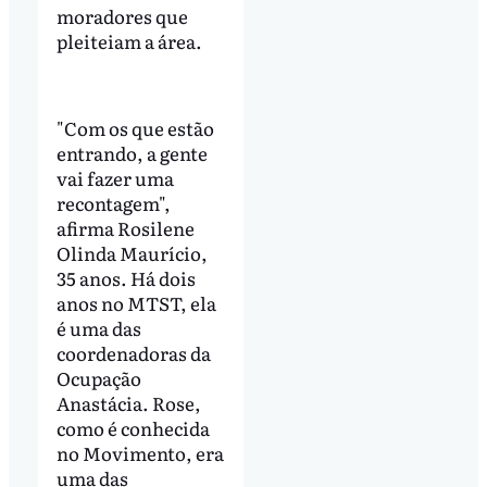
moradores que
pleiteiam a área.
"Com os que estão
entrando, a gente
vai fazer uma
recontagem",
afirma Rosilene
Olinda Maurício,
35 anos. Há dois
anos no MTST, ela
é uma das
coordenadoras da
Ocupação
Anastácia. Rose,
como é conhecida
no Movimento, era
uma das