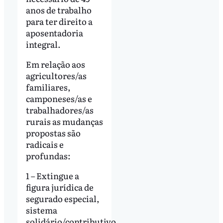
anos de trabalho
para ter direito a
aposentadoria
integral.
Em relação aos
agricultores/as
familiares,
camponeses/as e
trabalhadores/as
rurais as mudanças
propostas são
radicais e
profundas:
1 – Extingue a
figura jurídica de
segurado especial,
sistema
solidário/contributivo