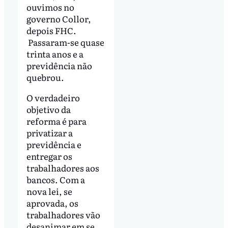
ouvimos no
governo Collor,
depois FHC.
Passaram-se quase
trinta anos e a
previdência não
quebrou.
O verdadeiro
objetivo da
reforma é para
privatizar a
previdência e
entregar os
trabalhadores aos
bancos. Com a
nova lei, se
aprovada, os
trabalhadores vão
desanimar em se