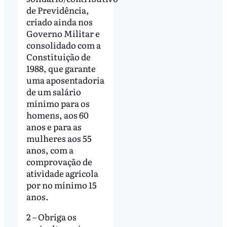
de Previdência,
criado ainda nos
Governo Militar e
consolidado com a
Constituição de
1988, que garante
uma aposentadoria
de um salário
mínimo para os
homens, aos 60
anos e para as
mulheres aos 55
anos, com a
comprovação de
atividade agrícola
por no mínimo 15
anos.
2 – Obriga os