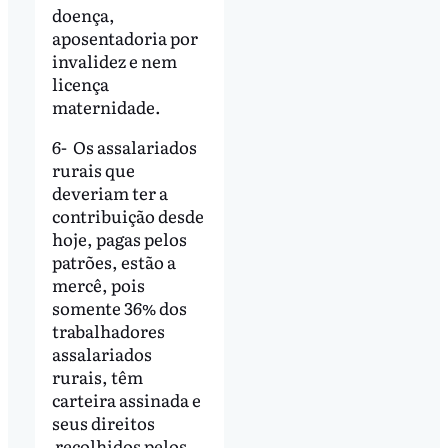
doença,
aposentadoria por
invalidez e nem
licença
maternidade.
6- Os assalariados
rurais que
deveriam ter a
contribuição desde
hoje, pagas pelos
patrões, estão a
mercê, pois
somente 36% dos
trabalhadores
assalariados
rurais, têm
carteira assinada e
seus direitos
recolhidos pelos