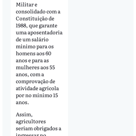
Militar e
consolidado com a
Constituição de
1988, que garante
uma aposentadoria
de um salário
mínimo para os
homens aos 60
anos e para as
mulheres aos 55
anos, com a
comprovação de
atividade agrícola
por no mínimo 15
anos.
Assim,
agricultores
seriam obrigados a
ingressar no