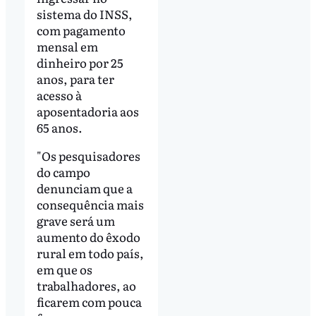
sistema do INSS,
com pagamento
mensal em
dinheiro por 25
anos, para ter
acesso à
aposentadoria aos
65 anos.
"Os pesquisadores
do campo
denunciam que a
consequência mais
grave será um
aumento do êxodo
rural em todo país,
em que os
trabalhadores, ao
ficarem com pouca