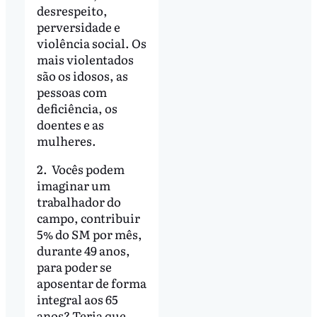
desrespeito,
perversidade e
violência social. Os
mais violentados
são os idosos, as
pessoas com
deficiência, os
doentes e as
mulheres.
2. Vocês podem
imaginar um
trabalhador do
campo, contribuir
5% do SM por mês,
durante 49 anos,
para poder se
aposentar de forma
integral aos 65
anos? Teria que