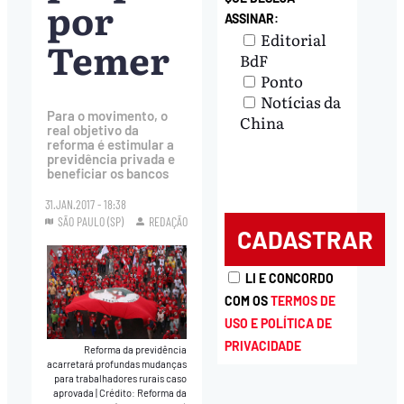
por
ASSINAR:
Editorial
Temer
BdF
Ponto
Notícias da
Para o movimento, o
China
real objetivo da
reforma é estimular a
previdência privada e
beneficiar os bancos
31.JAN.2017 - 18:38
SÃO PAULO (SP)
REDAÇÃO
LI E CONCORDO
COM OS
TERMOS DE
USO E POLÍTICA DE
PRIVACIDADE
Reforma da previdência
acarretará profundas mudanças
para trabalhadores rurais caso
aprovada
|
Crédito: Reforma da