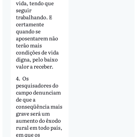
vida, tendo que
seguir
trabalhando. E
certamente
quando se
aposentarem não
terão mais
condições de vida
digna, pelo baixo
valor a receber.
4. Os
pesquisadores do
campo denunciam
de que a
conseqüência mais
grave será um
aumento do êxodo
rural em todo país,
em que os