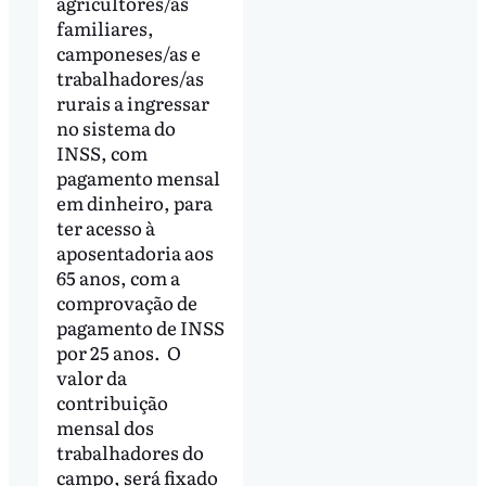
agricultores/as
familiares,
camponeses/as e
trabalhadores/as
rurais a ingressar
no sistema do
INSS, com
pagamento mensal
em dinheiro, para
ter acesso à
aposentadoria aos
65 anos, com a
comprovação de
pagamento de INSS
por 25 anos. O
valor da
contribuição
mensal dos
trabalhadores do
campo, será fixado