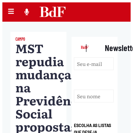
CAMPO
MST
|
Newslett
repudia
mudanças
na
Previdência
Social
propostas
ESCOLHA AS LISTAS
QUE DESEJA