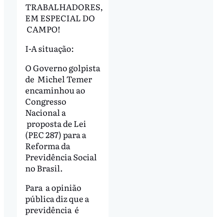
TRABALHADORES,
EM ESPECIAL DO
CAMPO!
I-A situação:
O Governo golpista
de Michel Temer
encaminhou ao
Congresso
Nacional a
proposta de Lei
(PEC 287) para a
Reforma da
Previdência Social
no Brasil.
Para a opinião
pública diz que a
previdência é