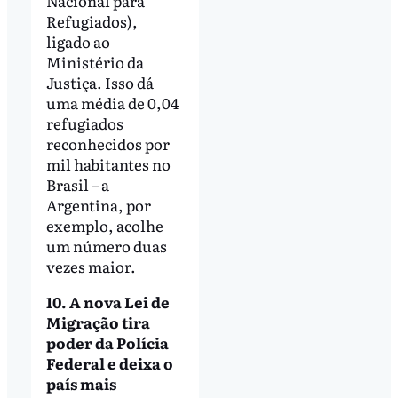
Nacional para
Refugiados),
ligado ao
Ministério da
Justiça. Isso dá
uma média de 0,04
refugiados
reconhecidos por
mil habitantes no
Brasil – a
Argentina, por
exemplo, acolhe
um número duas
vezes maior.
10. A nova Lei de
Migração tira
poder da Polícia
Federal e deixa o
país mais