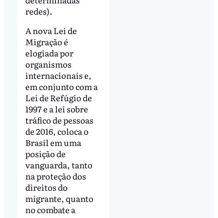
redes).
A nova Lei de
Migração é
elogiada por
organismos
internacionais e,
em conjunto com a
Lei de Refúgio de
1997 e a lei sobre
tráfico de pessoas
de 2016, coloca o
Brasil em uma
posição de
vanguarda, tanto
na proteção dos
direitos do
migrante, quanto
no combate a