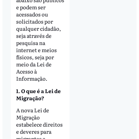
e podem ser
acessados ou
solicitados por
qualquer cidadão,
seja através de
pesquisa na
internet e meios
físicos, seja por
meio da Lei de
Acesso à
Informação.
1. O que é a Lei de
Migração?
A nova Lei de
Migração
estabelece direitos
e deveres para
migrantes e