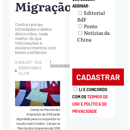
Migração
ASSINAR:
Editorial
BdF
Contra teorias
Ponto
infundadas e dados
Notícias da
distorcidos, nada
China
melhor do que
informações e
esclarecimentos com
bases confiáveis
|
16.MAIO.2017 - 10:26
MIGRAMUNDO
RODRIGO BORGES
DELFIM
LI E CONCORDO
COM OS
TERMOS DE
USO E POLÍTICA DE
Cartaz na Marcha dos
PRIVACIDADE
Imigrantes de 2016 pede
dignidade para os migrantes no
mundo todo
|
Crédito: Cartaz na
Marcha dos Imigrantes de 2016