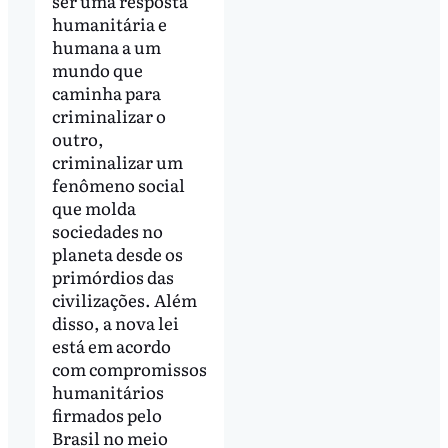
ser uma resposta
humanitária e
humana a um
mundo que
caminha para
criminalizar o
outro,
criminalizar um
fenômeno social
que molda
sociedades no
planeta desde os
primórdios das
civilizações. Além
disso, a nova lei
está em acordo
com compromissos
humanitários
firmados pelo
Brasil no meio