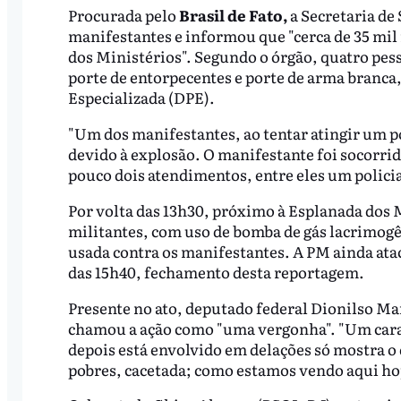
Procurada pelo
Brasil de Fato,
a Secretaria de
manifestantes e informou que "cerca de 35 mi
dos Ministérios". Segundo o órgão, quatro pess
porte de entorpecentes e porte de arma branc
Especializada (DPE).
"Um dos manifestantes, ao tentar atingir um p
devido à explosão. O manifestante foi socorrid
pouco dois atendimentos, entre eles um policia
Por volta das 13h30, próximo à Esplanada dos 
militantes, com uso de bomba de gás lacrimogê
usada contra os manifestantes. A PM ainda ata
das 15h40, fechamento desta reportagem.
Presente no ato, deputado federal Dionilso Mar
chamou a ação como "uma vergonha". "Um cara
depois está envolvido em delações só mostra o q
pobres, cacetada; como estamos vendo aqui hoj