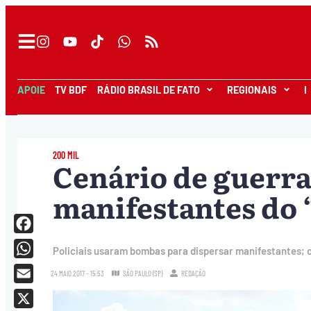
APOIE
TV BDF
RÁDIO BRASIL DE FATO
REGIONAIS
I
200 MIL
Cenário de guerra:
manifestantes do 
Facebook
Policiais usaram bombas para dispersar manifestantes; 
WhatsApp
24.MAIO.2017 - 15:53
SÃO PAULO (SP)
REDAÇÃO
Email