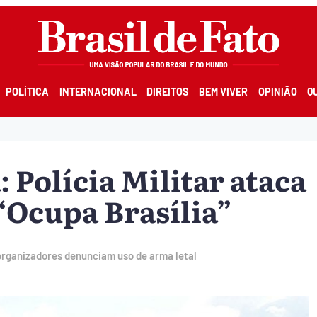
POLÍTICA
INTERNACIONAL
DIREITOS
BEM VIVER
OPINIÃO
Q
 Polícia Militar ataca
“Ocupa Brasília”
organizadores denunciam uso de arma letal