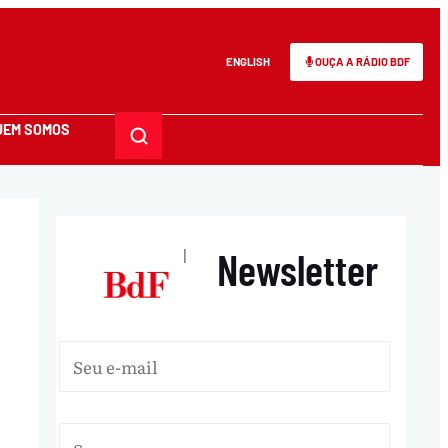
ENGLISH
OUÇA A RÁDIO BDF
UEM SOMOS
Newsletter
|