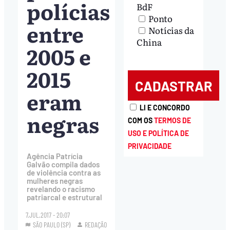
polícias
BdF
Ponto
entre
Notícias da
China
2005 e
2015
eram
LI E CONCORDO
negras
COM OS
TERMOS DE
USO E POLÍTICA DE
PRIVACIDADE
Agência Patrícia
Galvão compila dados
de violência contra as
mulheres negras
revelando o racismo
patriarcal e estrutural
7.JUL.2017 - 20:07
SÃO PAULO (SP)
REDAÇÃO