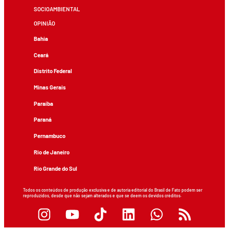
SOCIOAMBIENTAL
OPINIÃO
Bahia
Ceará
Distrito Federal
Minas Gerais
Paraíba
Paraná
Pernambuco
Rio de Janeiro
Rio Grande do Sul
Todos os conteúdos de produção exclusiva e de autoria editorial do Brasil de Fato podem ser
reproduzidos, desde que não sejam alterados e que se deem os devidos créditos.