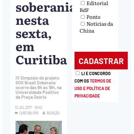
soberania
Editorial
BdF
nesta
Ponto
Notícias da
sexta,
China
em
Curitiba
LI E CONCORDO
IV Simpósio do projeto
COM OS
TERMOS DE
SOS Brasil Soberano
ocorre das 9h às 18h, na
USO E POLÍTICA DE
Universidade Positivo
PRIVACIDADE
da Praça Osório
13.JUL.2017 - 10:42
CURITIBA (PR)
REDAÇÃO