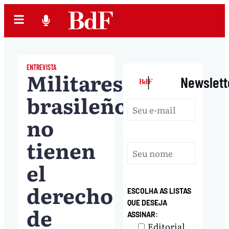
ENTREVISTA
Militares
|
Newslett
brasileños
no
tienen
el
derecho
ESCOLHA AS LISTAS
QUE DESEJA
de
ASSINAR:
Editorial