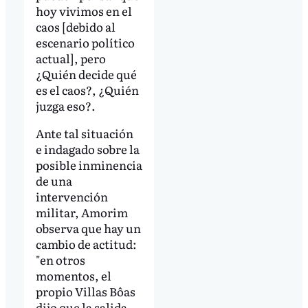
hoy vivimos en el
caos [debido al
escenario político
actual], pero
¿Quién decide qué
es el caos?, ¿Quién
juzga eso?.
Ante tal situación
e indagado sobre la
posible inminencia
de una
intervención
militar, Amorim
observa que hay un
cambio de actitud:
"en otros
momentos, el
propio Villas Bôas
dijo que la salida