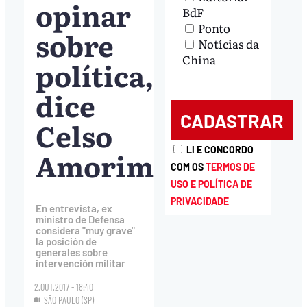
opinar
BdF
Ponto
sobre
Notícias da
China
política,
dice
Celso
LI E CONCORDO
Amorim
COM OS
TERMOS DE
USO E POLÍTICA DE
PRIVACIDADE
En entrevista, ex
ministro de Defensa
considera "muy grave"
la posición de
generales sobre
intervención militar
2.OUT.2017 - 18:40
SÃO PAULO (SP)