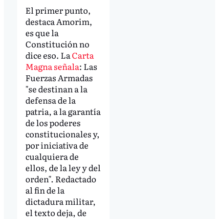
El primer punto,
destaca Amorim,
es que la
Constitución no
dice eso. La
Carta
Magna señala
: Las
Fuerzas Armadas
"se destinan a la
defensa de la
patria, a la garantía
de los poderes
constitucionales y,
por iniciativa de
cualquiera de
ellos, de la ley y del
orden". Redactado
al fin de la
dictadura militar,
el texto deja, de