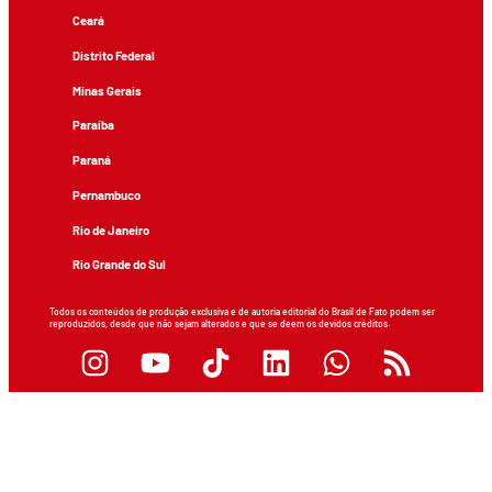
Ceará
Distrito Federal
Minas Gerais
Paraíba
Paraná
Pernambuco
Rio de Janeiro
Rio Grande do Sul
Todos os conteúdos de produção exclusiva e de autoria editorial do Brasil de Fato podem ser
reproduzidos, desde que não sejam alterados e que se deem os devidos créditos.