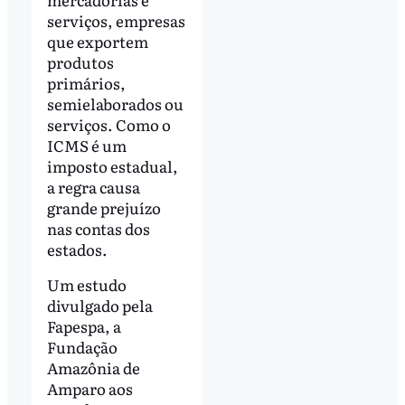
serviços, empresas
que exportem
produtos
primários,
semielaborados ou
serviços. Como o
ICMS é um
imposto estadual,
a regra causa
grande prejuízo
nas contas dos
estados.
Um estudo
divulgado pela
Fapespa, a
Fundação
Amazônia de
Amparo aos