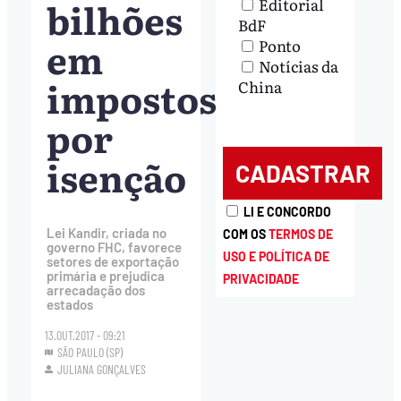
bilhões
Editorial
BdF
em
Ponto
Notícias da
impostos
China
por
isenção
LI E CONCORDO
Lei Kandir, criada no
COM OS
TERMOS DE
governo FHC, favorece
USO E POLÍTICA DE
setores de exportação
primária e prejudica
PRIVACIDADE
arrecadação dos
estados
13.OUT.2017 - 09:21
SÃO PAULO (SP)
JULIANA GONÇALVES