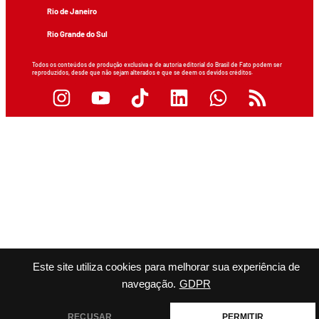
Rio de Janeiro
Rio Grande do Sul
Todos os conteúdos de produção exclusiva e de autoria editorial do Brasil de Fato podem ser
reproduzidos, desde que não sejam alterados e que se deem os devidos créditos.
Este site utiliza cookies para melhorar sua experiência de
navegação.
GDPR
RECUSAR
PERMITIR