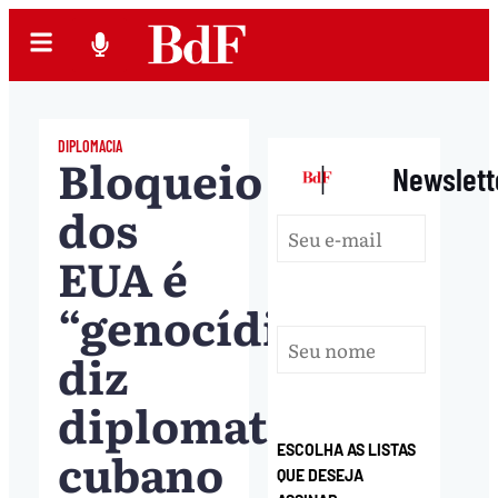
DIPLOMACIA
Bloqueio
|
Newslett
dos
EUA é
“genocídio”,
diz
diplomata
cubano
ESCOLHA AS LISTAS
QUE DESEJA