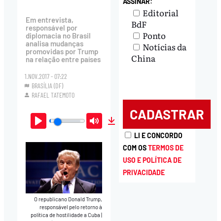
ASSINAR:
Editorial
Em entrevista,
BdF
responsável por
Ponto
diplomacia no Brasil
analisa mudanças
Notícias da
promovidas por Trump
China
na relação entre países
1.NOV.2017 - 07:22
BRASÍLIA (DF)
RAFAEL TATEMOTO
Play
Mute
Download
LI E CONCORDO
COM OS
TERMOS DE
USO E POLÍTICA DE
PRIVACIDADE
O republicano Donald Trump,
responsável pelo retorno à
política de hostilidade a Cuba
|