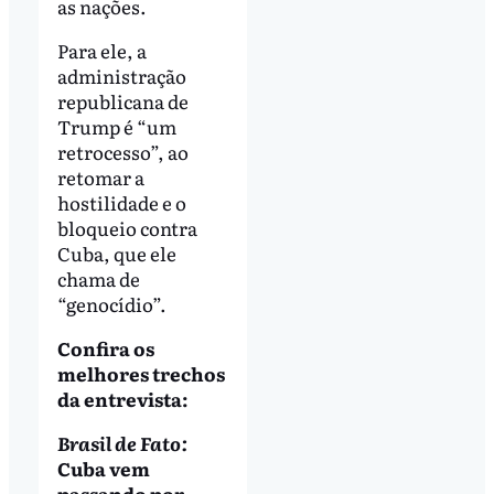
as nações.
Para ele, a
administração
republicana de
Trump é “um
retrocesso”, ao
retomar a
hostilidade e o
bloqueio contra
Cuba, que ele
chama de
“genocídio”.
Confira os
melhores trechos
da entrevista:
Brasil de Fato:
Cuba vem
passando por