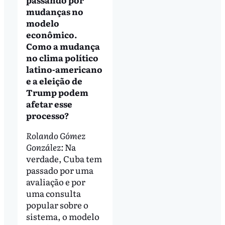
mudanças no
modelo
econômico.
Como a mudança
no clima político
latino-americano
e a eleição de
Trump podem
afetar esse
processo?
Rolando Gómez
González:
Na
verdade, Cuba tem
passado por uma
avaliação e por
uma consulta
popular sobre o
sistema, o modelo