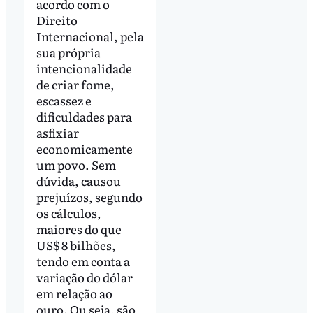
acordo com o
Direito
Internacional, pela
sua própria
intencionalidade
de criar fome,
escassez e
dificuldades para
asfixiar
economicamente
um povo. Sem
dúvida, causou
prejuízos, segundo
os cálculos,
maiores do que
US$ 8 bilhões,
tendo em conta a
variação do dólar
em relação ao
ouro. Ou seja, são