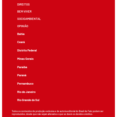
DIREITOS
BEM VIVER
SOCIOAMBIENTAL
OPINIÃO
Bahia
Ceará
Distrito Federal
Minas Gerais
Paraíba
Paraná
Pernambuco
Rio de Janeiro
Rio Grande do Sul
Todos os conteúdos de produção exclusiva e de autoria editorial do Brasil de Fato podem ser
reproduzidos, desde que não sejam alterados e que se deem os devidos créditos.