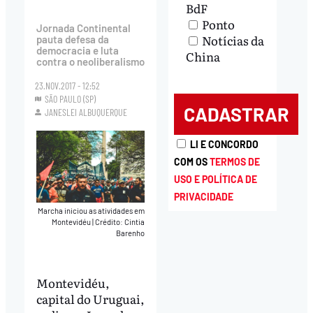
BdF
Ponto
Jornada Continental
Notícias da
pauta defesa da
democracia e luta
China
contra o neoliberalismo
23.NOV.2017 - 12:52
SÃO PAULO (SP)
JANESLEI ALBUQUERQUE
LI E CONCORDO
COM OS
TERMOS DE
USO E POLÍTICA DE
PRIVACIDADE
Marcha iniciou as atividades em
Montevidéu
|
Crédito: Cintia
Barenho
Montevidéu,
capital do Uruguai,