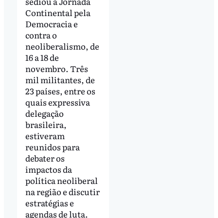
sediou a Jornada
Continental pela
Democracia e
contra o
neoliberalismo, de
16 a 18 de
novembro. Três
mil militantes, de
23 países, entre os
quais expressiva
delegação
brasileira,
estiveram
reunidos para
debater os
impactos da
política neoliberal
na região e discutir
estratégias e
agendas de luta.