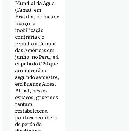
Mundial da Água
(Fama), em
Brasília, no mês de
março; a
mobilização
contrária e o
repúdio à Cúpula
das Américas em
junho, no Peru, e à
cúpula do G20 que
acontecerá no
segundo semestre,
em Buenos Aires.
Afinal, nesses
espaços, governos
tentam
restabelecer a
política neoliberal
de perda de
direitos no