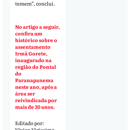
temem”, conclui.
No artigo a seguir,
confira um
histórico sobre o
assentamento
Irmã Gorete,
inaugurado na
região do Pontal
do
Paranapanema
neste ano, após a
área ser
reivindicada por
mais de 20 anos.
Editado por:
Vivian Virissimo