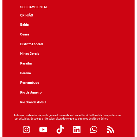
SOCIOAMBIENTAL
OPINIÃO
Bahia
Ceará
Distrito Federal
Minas Gerais
Paraíba
Paraná
Pernambuco
Rio de Janeiro
Rio Grande do Sul
Todos os conteúdos de produção exclusiva e de autoria editorial do Brasil de Fato podem ser
reproduzidos, desde que não sejam alterados e que se deem os devidos créditos.