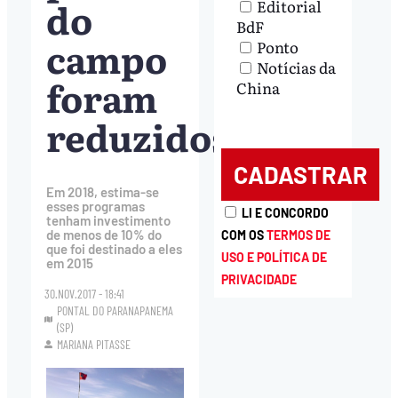
do
Editorial
BdF
campo
Ponto
Notícias da
foram
China
reduzidos
Em 2018, estima-se
esses programas
LI E CONCORDO
tenham investimento
de menos de 10% do
COM OS
TERMOS DE
que foi destinado a eles
USO E POLÍTICA DE
em 2015
PRIVACIDADE
30.NOV.2017 - 18:41
PONTAL DO PARANAPANEMA
(SP)
MARIANA PITASSE