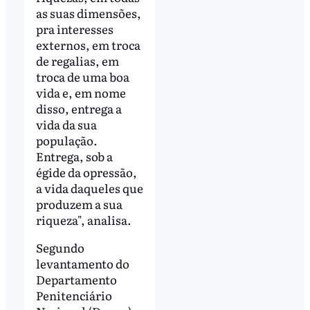
as suas dimensões,
pra interesses
externos, em troca
de regalias, em
troca de uma boa
vida e, em nome
disso, entrega a
vida da sua
população.
Entrega, sob a
égide da opressão,
a vida daqueles que
produzem a sua
riqueza", analisa.
Segundo
levantamento do
Departamento
Penitenciário