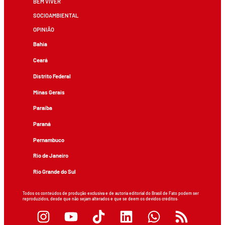
BEM VIVER
SOCIOAMBIENTAL
OPINIÃO
Bahia
Ceará
Distrito Federal
Minas Gerais
Paraíba
Paraná
Pernambuco
Rio de Janeiro
Rio Grande do Sul
Todos os conteúdos de produção exclusiva e de autoria editorial do Brasil de Fato podem ser
reproduzidos, desde que não sejam alterados e que se deem os devidos créditos.