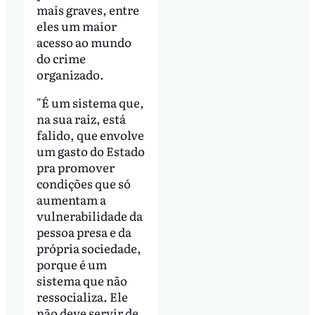
mais graves, entre
eles um maior
acesso ao mundo
do crime
organizado.
"É um sistema que,
na sua raiz, está
falido, que envolve
um gasto do Estado
pra promover
condições que só
aumentam a
vulnerabilidade da
pessoa presa e da
própria sociedade,
porque é um
sistema que não
ressocializa. Ele
não deve servir de