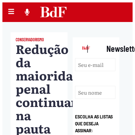
CONSERVADORISMO
Redução
|
Newslett
da
maioridade
penal
continuará
na
ESCOLHA AS LISTAS
pauta
QUE DESEJA
ASSINAR: