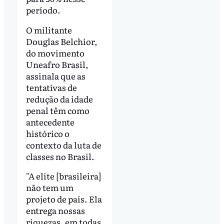
período.
O militante
Douglas Belchior,
do movimento
Uneafro Brasil,
assinala que as
tentativas de
redução da idade
penal têm como
antecedente
histórico o
contexto da luta de
classes no Brasil.
"A elite [brasileira]
não tem um
projeto de país. Ela
entrega nossas
riquezas, em todas