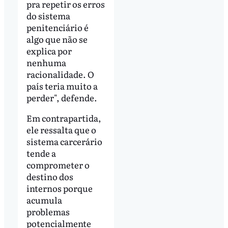
pra repetir os erros
do sistema
penitenciário é
algo que não se
explica por
nenhuma
racionalidade. O
país teria muito a
perder", defende.
Em contrapartida,
ele ressalta que o
sistema carcerário
tende a
comprometer o
destino dos
internos porque
acumula
problemas
potencialmente