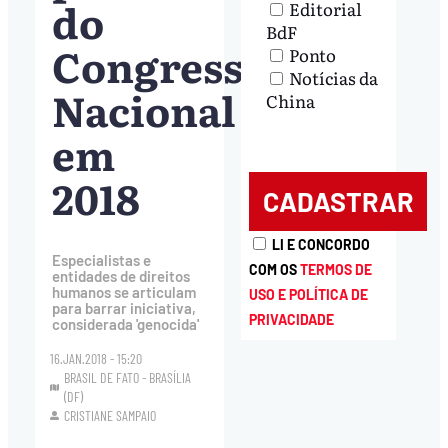
do
Editorial
BdF
Congresso
Ponto
Notícias da
Nacional
China
em
2018
LI E CONCORDO
Especialistas e
COM OS
TERMOS DE
entidades de direitos
humanos se articulam
USO E POLÍTICA DE
para barrar iniciativa,
PRIVACIDADE
considerada 'genocida'
16.JAN.2018 - 15:20
BRASIL DE FATO - BRASÍLIA
(DF)
CRISTIANE SAMPAIO