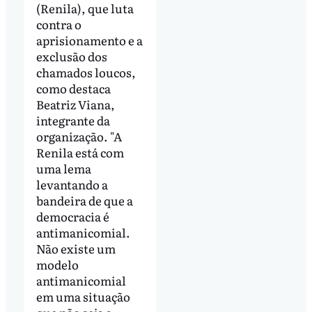
(Renila), que luta
contra o
aprisionamento e a
exclusão dos
chamados loucos,
como destaca
Beatriz Viana,
integrante da
organização. "A
Renila está com
uma lema
levantando a
bandeira de que a
democracia é
antimanicomial.
Não existe um
modelo
antimanicomial
em uma situação