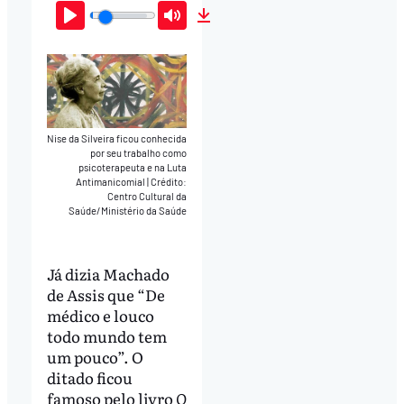
Play
Mute
Download
Nise da Silveira ficou conhecida
por seu trabalho como
psicoterapeuta e na Luta
Antimanicomial
|
Crédito:
Centro Cultural da
Saúde/Ministério da Saúde
Já dizia Machado
de Assis que “De
médico e louco
todo mundo tem
um pouco”. O
ditado ficou
famoso pelo livro
O