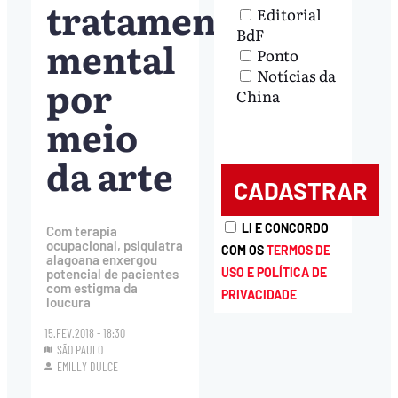
tratamento
Editorial
BdF
mental
Ponto
Notícias da
por
China
meio
da arte
LI E CONCORDO
Com terapia
ocupacional, psiquiatra
COM OS
TERMOS DE
alagoana enxergou
USO E POLÍTICA DE
potencial de pacientes
com estigma da
PRIVACIDADE
loucura
15.FEV.2018 - 18:30
SÃO PAULO
EMILLY DULCE