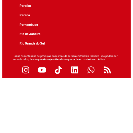
Paraíba
Paraná
Pernambuco
Rio de Janeiro
Rio Grande do Sul
Todos os conteúdos de produção exclusiva e de autoria editorial do Brasil de Fato podem ser
reproduzidos, desde que não sejam alterados e que se deem os devidos créditos.