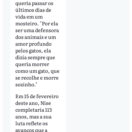
queria passar os
últimos dias de
vida em um
mosteiro. "Por ela
ser uma defensora
dos animais e um
amor profundo
pelos gatos, ela
dizia sempre que
queria morrer
como um gato, que
se recolhe e morre
sozinho."
Em 15 de fevereiro
deste ano, Nise
completaria 113
anos, mas a sua
luta reflete os
avanços que a