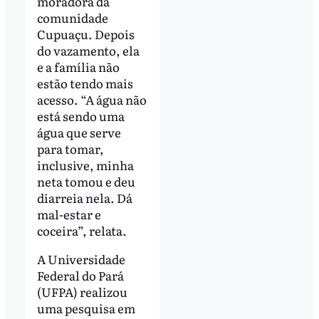
moradora da
comunidade
Cupuaçu. Depois
do vazamento, ela
e a família não
estão tendo mais
acesso. “A água não
está sendo uma
água que serve
para tomar,
inclusive, minha
neta tomou e deu
diarreia nela. Dá
mal-estar e
coceira”, relata.
A Universidade
Federal do Pará
(UFPA) realizou
uma pesquisa em