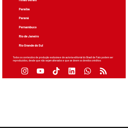
Paraíba
Paraná
Pernambuco
Rio de Janeiro
Rio Grande do Sul
Todos os conteúdos de produção exclusiva e de autoria editorial do Brasil de Fato podem ser
reproduzidos, desde que não sejam alterados e que se deem os devidos créditos.