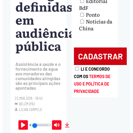
Editorial
definidas
BdF
em
Ponto
Notícias da
audiência
China
pública
Assistência à saúde e o
fornecimento de água
LI E CONCORDO
aos moradores das
COM OS
TERMOS DE
comunidades atingidas
são as principais ações
USO E POLÍTICA DE
apontadas
PRIVACIDADE
23.MAR.2018 - 18:42
BELÉM (PA)
LILIAN CAMPELO
Play
Mute
Download