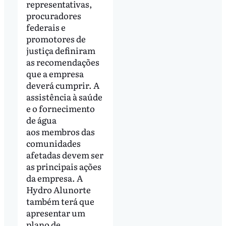
representativas,
procuradores
federais e
promotores de
justiça definiram
as recomendações
que a empresa
deverá cumprir. A
assistência à saúde
e o fornecimento
de água
aos membros das
comunidades
afetadas devem ser
as principais ações
da empresa. A
Hydro Alunorte
também terá que
apresentar um
plano de