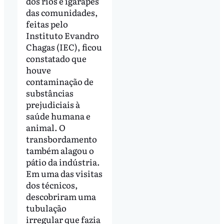
dos rios e igarapés
das comunidades,
feitas pelo
Instituto Evandro
Chagas (IEC), ficou
constatado que
houve
contaminação de
substâncias
prejudiciais à
saúde humana e
animal. O
transbordamento
também alagou o
pátio da indústria.
Em uma das visitas
dos técnicos,
descobriram uma
tubulação
irregular que fazia