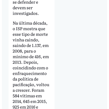
se defender e
devem ser
investigados.
Na última década,
o ISP mostra que
esse tipo de morte
vinha caindo,
saindo de 1.137, em
2008, para o
mínimo de 416, em
2013. Depois,
coincidindo com o
enfraquecimento
da política de
pacificação, voltou
a crescer. Foram
584 vítimas em
2014, 645 em 2015,
925 em 2016 e