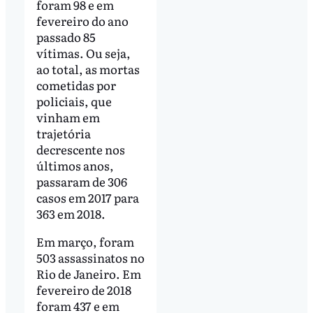
foram 98 e em
fevereiro do ano
passado 85
vítimas. Ou seja,
ao total, as mortas
cometidas por
policiais, que
vinham em
trajetória
decrescente nos
últimos anos,
passaram de 306
casos em 2017 para
363 em 2018.
Em março, foram
503 assassinatos no
Rio de Janeiro. Em
fevereiro de 2018
foram 437 e em