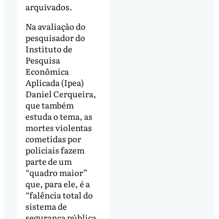
arquivados.
Na avaliação do
pesquisador do
Instituto de
Pesquisa
Econômica
Aplicada (Ipea)
Daniel Cerqueira,
que também
estuda o tema, as
mortes violentas
cometidas por
policiais fazem
parte de um
“quadro maior”
que, para ele, é a
“falência total do
sistema de
segurança pública