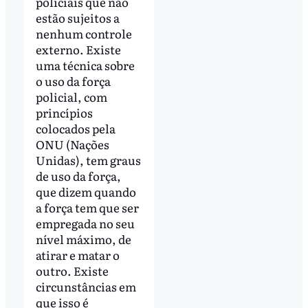
policiais que não
estão sujeitos a
nenhum controle
externo. Existe
uma técnica sobre
o uso da força
policial, com
princípios
colocados pela
ONU (Nações
Unidas), tem graus
de uso da força,
que dizem quando
a força tem que ser
empregada no seu
nível máximo, de
atirar e matar o
outro. Existe
circunstâncias em
que isso é