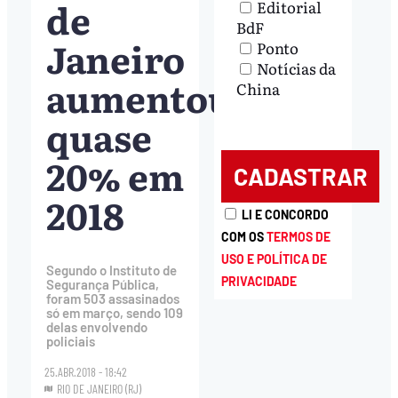
de
Editorial
BdF
Janeiro
Ponto
Notícias da
aumentou
China
quase
20% em
2018
LI E CONCORDO
COM OS
TERMOS DE
USO E POLÍTICA DE
Segundo o Instituto de
PRIVACIDADE
Segurança Pública,
foram 503 assasinados
só em março, sendo 109
delas envolvendo
policiais
25.ABR.2018 - 18:42
RIO DE JANEIRO (RJ)