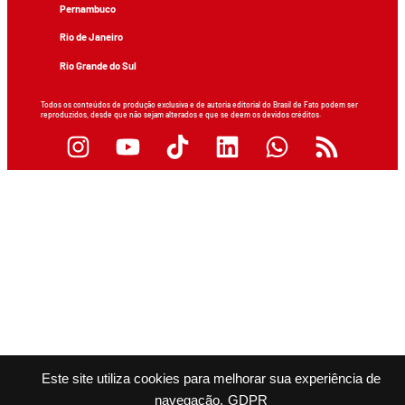
Pernambuco
Rio de Janeiro
Rio Grande do Sul
Todos os conteúdos de produção exclusiva e de autoria editorial do Brasil de Fato podem ser
reproduzidos, desde que não sejam alterados e que se deem os devidos créditos.
Este site utiliza cookies para melhorar sua experiência de
navegação.
GDPR