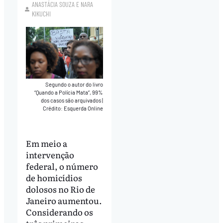
ANASTÁCIA SOUZA
E
NARA
KIKUCHI
Segundo o autor do livro
“Quando a Polícia Mata”, 99%
dos casos são arquivados
|
Crédito: Esquerda Online
Em meio a
intervenção
federal, o número
de homicídios
dolosos no Rio de
Janeiro aumentou.
Considerando os