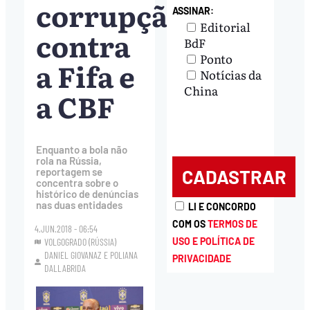
corrupção
ASSINAR:
Editorial
contra
BdF
Ponto
a Fifa e
Notícias da
China
a CBF
Enquanto a bola não
rola na Rússia,
reportagem se
concentra sobre o
histórico de denúncias
nas duas entidades
LI E CONCORDO
COM OS
TERMOS DE
4.JUN.2018 - 06:54
USO E POLÍTICA DE
VOLGOGRADO (RÚSSIA)
DANIEL GIOVANAZ
E
POLIANA
PRIVACIDADE
DALLABRIDA