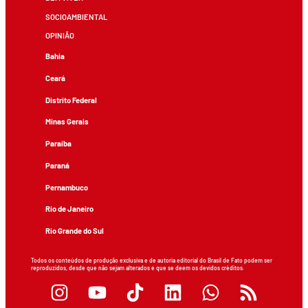
SOCIOAMBIENTAL
OPINIÃO
Bahia
Ceará
Distrito Federal
Minas Gerais
Paraíba
Paraná
Pernambuco
Rio de Janeiro
Rio Grande do Sul
Todos os conteúdos de produção exclusiva e de autoria editorial do Brasil de Fato podem ser
reproduzidos, desde que não sejam alterados e que se deem os devidos créditos.