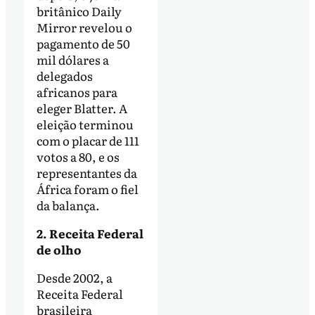
britânico Daily
Mirror revelou o
pagamento de 50
mil dólares a
delegados
africanos para
eleger Blatter. A
eleição terminou
com o placar de 111
votos a 80, e os
representantes da
África foram o fiel
da balança.
2. Receita Federal
de olho
Desde 2002, a
Receita Federal
brasileira