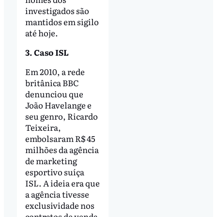
investigados são
mantidos em sigilo
até hoje.
3. Caso ISL
Em 2010, a rede
britânica BBC
denunciou que
João Havelange e
seu genro, Ricardo
Teixeira,
embolsaram R$ 45
milhões da agência
de marketing
esportivo suíça
ISL. A ideia era que
a agência tivesse
exclusividade nos
contratos de venda