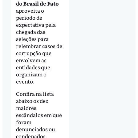
do
Brasil de Fato
aproveita o
período de
expectativa pela
chegada das
seleções para
relembrar casos de
corrupção que
envolvem as
entidades que
organizam o
evento.
Confira na lista
abaixo os dez
maiores
escândalos em que
foram
denunciados ou
condenados