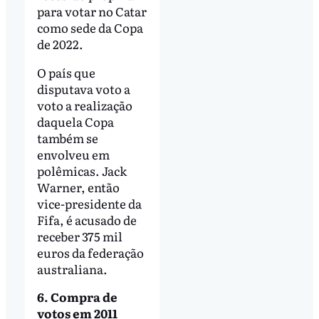
para votar no Catar
como sede da Copa
de 2022.
O país que
disputava voto a
voto a realização
daquela Copa
também se
envolveu em
polêmicas. Jack
Warner, então
vice-presidente da
Fifa, é acusado de
receber 375 mil
euros da federação
australiana.
6. Compra de
votos em 2011