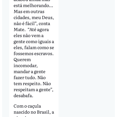
está melhorando…
Mas em outras
cidades, meu Deus,
não é fácil”, conta
Mate. “Até agora
eles não vem a
gente como iguais a
eles, falam como se
fossemos escravos.
Querem
incomodar,
mandar a gente
fazer tudo. Não
tem respeito. Não
respeitam a gente”,
desabafa.
Com o caçula
nascido no Brasil, a