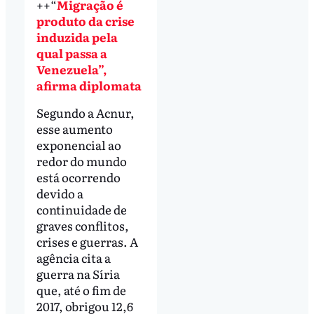
++“
Migração é
produto da crise
induzida pela
qual passa a
Venezuela”,
afirma diplomata
Segundo a Acnur,
esse aumento
exponencial ao
redor do mundo
está ocorrendo
devido a
continuidade de
graves conflitos,
crises e guerras. A
agência cita a
guerra na Síria
que, até o fim de
2017, obrigou 12,6