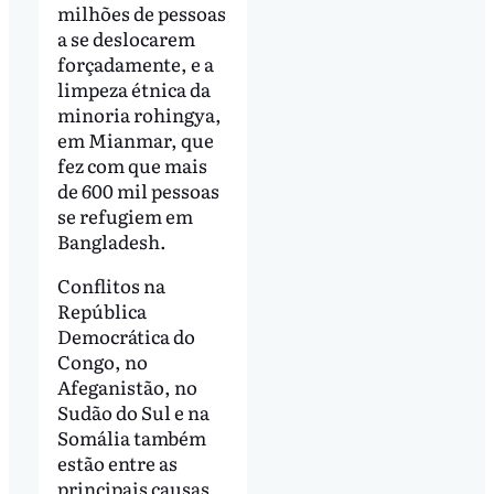
milhões de pessoas
a se deslocarem
forçadamente, e a
limpeza étnica da
minoria rohingya,
em Mianmar, que
fez com que mais
de 600 mil pessoas
se refugiem em
Bangladesh.
Conflitos na
República
Democrática do
Congo, no
Afeganistão, no
Sudão do Sul e na
Somália também
estão entre as
principais causas