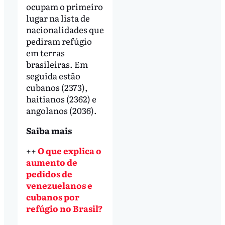
ocupam o primeiro
lugar na lista de
nacionalidades que
pediram refúgio
em terras
brasileiras. Em
seguida estão
cubanos (2373),
haitianos (2362) e
angolanos (2036).
Saiba mais
++
O que explica o
aumento de
pedidos de
venezuelanos e
cubanos por
refúgio no Brasil?