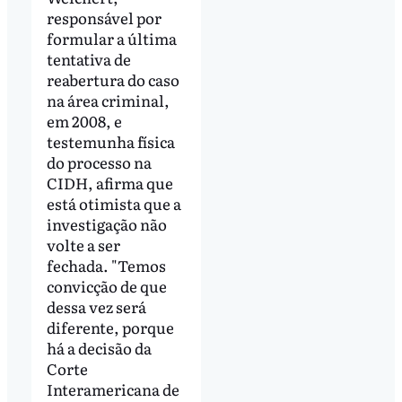
responsável por
formular a última
tentativa de
reabertura do caso
na área criminal,
em 2008, e
testemunha física
do processo na
CIDH, afirma que
está otimista que a
investigação não
volte a ser
fechada. "Temos
convicção de que
dessa vez será
diferente, porque
há a decisão da
Corte
Interamericana de