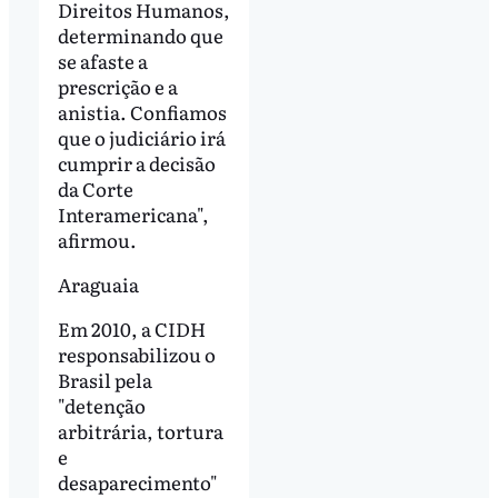
Direitos Humanos,
determinando que
se afaste a
prescrição e a
anistia. Confiamos
que o judiciário irá
cumprir a decisão
da Corte
Interamericana",
afirmou.
Araguaia
Em 2010, a CIDH
responsabilizou o
Brasil pela
"detenção
arbitrária, tortura
e
desaparecimento"