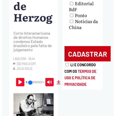
de
Editorial
BdF
Herzog
Ponto
Notícias da
China
Corte Interamericana
de direitos Humanos
condenou Estado
brasileiro pela falta de
julgamento
1.AGO.2018 - 18:44
SÃO PAULO (SP)
LI E CONCORDO
JÚLIA DOLCE
COM OS
TERMOS DE
USO E POLÍTICA DE
PRIVACIDADE
Play
Mute
Download