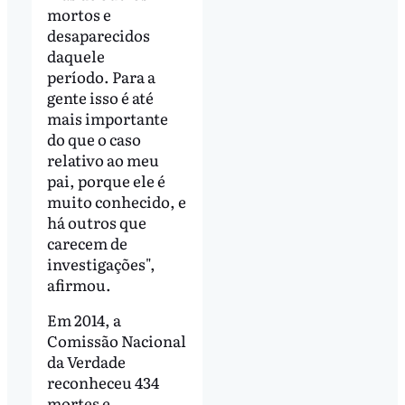
mortos e
desaparecidos
daquele
período. Para a
gente isso é até
mais importante
do que o caso
relativo ao meu
pai, porque ele é
muito conhecido, e
há outros que
carecem de
investigações",
afirmou.
Em 2014, a
Comissão Nacional
da Verdade
reconheceu 434
mortes e