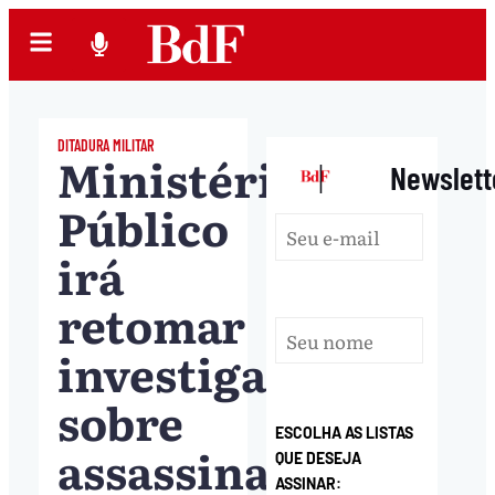
DITADURA MILITAR
Ministério
|
Newslett
Público
irá
retomar
investigações
sobre
ESCOLHA AS LISTAS
assassinato
QUE DESEJA
ASSINAR: