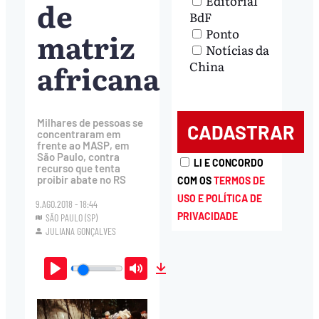
Editorial
de
BdF
Ponto
matriz
Notícias da
africana
China
Milhares de pessoas se
concentraram em
frente ao MASP, em
São Paulo, contra
LI E CONCORDO
recurso que tenta
proibir abate no RS
COM OS
TERMOS DE
USO E POLÍTICA DE
9.AGO.2018 - 18:44
PRIVACIDADE
SÃO PAULO (SP)
JULIANA GONÇALVES
Play
Mute
Download