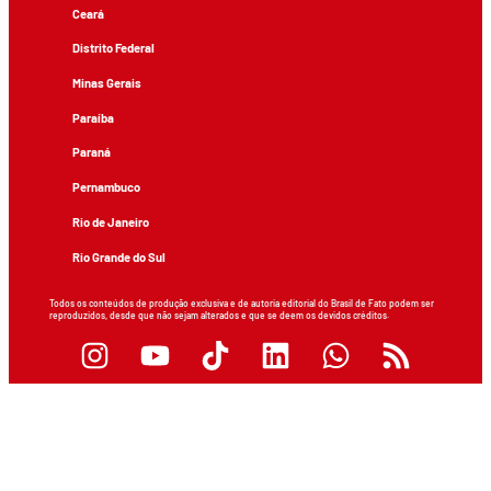
Ceará
Distrito Federal
Minas Gerais
Paraíba
Paraná
Pernambuco
Rio de Janeiro
Rio Grande do Sul
Todos os conteúdos de produção exclusiva e de autoria editorial do Brasil de Fato podem ser
reproduzidos, desde que não sejam alterados e que se deem os devidos créditos.