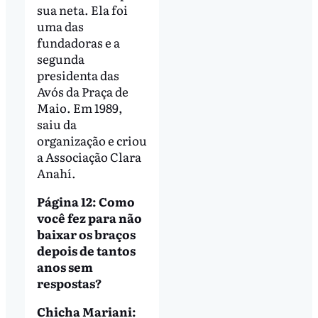
sua neta. Ela foi
uma das
fundadoras e a
segunda
presidenta das
Avós da Praça de
Maio. Em 1989,
saiu da
organização e criou
a Associação Clara
Anahí.
Página 12: Como
você fez para não
baixar os braços
depois de tantos
anos sem
respostas?
Chicha Mariani: