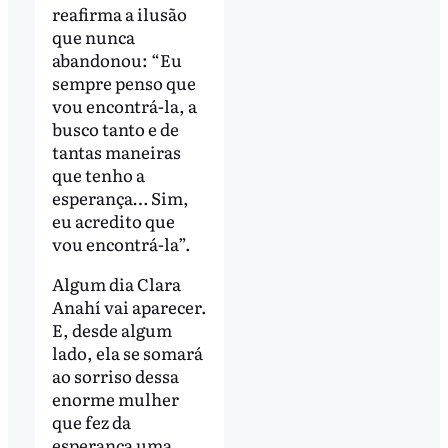
reafirma a ilusão
que nunca
abandonou: “Eu
sempre penso que
vou encontrá-la, a
busco tanto e de
tantas maneiras
que tenho a
esperança… Sim,
eu acredito que
vou encontrá-la”.
Algum dia Clara
Anahí vai aparecer.
E, desde algum
lado, ela se somará
ao sorriso dessa
enorme mulher
que fez da
esperança uma