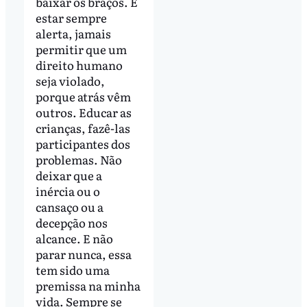
baixar os braços. E
estar sempre
alerta, jamais
permitir que um
direito humano
seja violado,
porque atrás vêm
outros. Educar as
crianças, fazê-las
participantes dos
problemas. Não
deixar que a
inércia ou o
cansaço ou a
decepção nos
alcance. E não
parar nunca, essa
tem sido uma
premissa na minha
vida. Sempre se