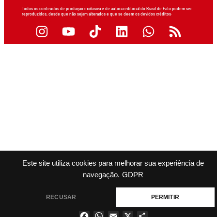
Todos os conteúdos de produção exclusiva e de autoria editorial do Brasil de Fato podem ser
reproduzidos, desde que não sejam alterados e que se deem os devidos créditos.
Este site utiliza cookies para melhorar sua experiência de
navegação.
GDPR
RECUSAR
PERMITIR
Facebook
WhatsApp
Email
X
Share