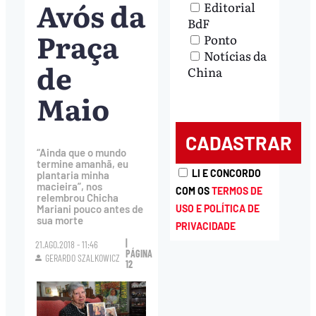
Avós da
Editorial
BdF
Praça
Ponto
Notícias da
de
China
Maio
“Ainda que o mundo
termine amanhã, eu
LI E CONCORDO
plantaria minha
macieira”, nos
COM OS
TERMOS DE
relembrou Chicha
USO E POLÍTICA DE
Mariani pouco antes de
sua morte
PRIVACIDADE
|
21.AGO.2018 - 11:46
PÁGINA
GERARDO SZALKOWICZ
12