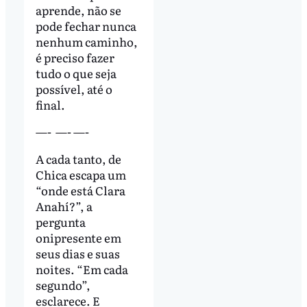
aprende, não se
pode fechar nunca
nenhum caminho,
é preciso fazer
tudo o que seja
possível, até o
final.
—- —- —-
A cada tanto, de
Chica escapa um
“onde está Clara
Anahí?”, a
pergunta
onipresente em
seus dias e suas
noites. “Em cada
segundo”,
esclarece. E