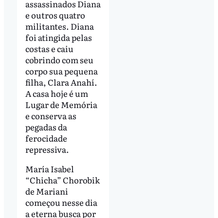
assassinados Diana
e outros quatro
militantes. Diana
foi atingida pelas
costas e caiu
cobrindo com seu
corpo sua pequena
filha, Clara Anahí.
A casa hoje é um
Lugar de Memória
e conserva as
pegadas da
ferocidade
repressiva.
María Isabel
“Chicha” Chorobik
de Mariani
começou nesse dia
a eterna busca por