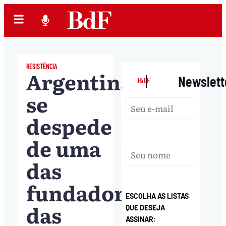
RESISTÊNCIA
Argentina
|
Newslett
se
despede
de uma
das
fundadoras
ESCOLHA AS LISTAS
das
QUE DESEJA
ASSINAR: