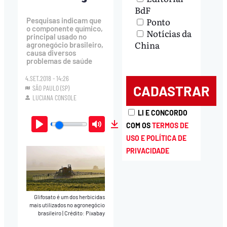
BdF
Ponto
Pesquisas indicam que
o componente químico,
Notícias da
principal usado no
China
agronegócio brasileiro,
causa diversos
problemas de saúde
4.SET.2018 - 14:26
SÃO PAULO (SP)
LUCIANA CONSOLE
LI E CONCORDO
COM OS
TERMOS DE
Play
Mute
Download
USO E POLÍTICA DE
PRIVACIDADE
Glifosato é um dos herbicidas
mais utilizados no agronegócio
brasileiro
|
Crédito: Pixabay