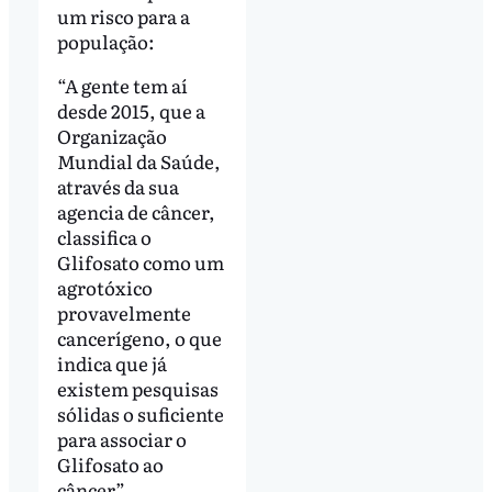
um risco para a
população:
“A gente tem aí
desde 2015, que a
Organização
Mundial da Saúde,
através da sua
agencia de câncer,
classifica o
Glifosato como um
agrotóxico
provavelmente
cancerígeno, o que
indica que já
existem pesquisas
sólidas o suficiente
para associar o
Glifosato ao
câncer”.