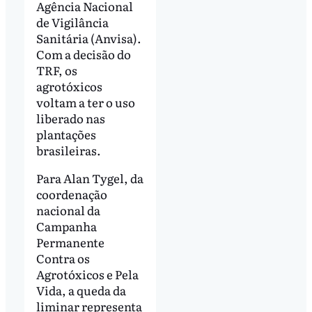
Agência Nacional
de Vigilância
Sanitária (Anvisa).
Com a decisão do
TRF, os
agrotóxicos
voltam a ter o uso
liberado nas
plantações
brasileiras.
Para Alan Tygel, da
coordenação
nacional da
Campanha
Permanente
Contra os
Agrotóxicos e Pela
Vida, a queda da
liminar representa