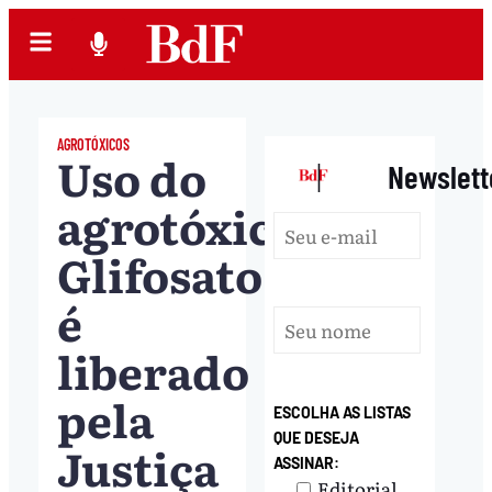
AGROTÓXICOS
Uso do
|
Newslett
agrotóxico
Glifosato
é
liberado
pela
ESCOLHA AS LISTAS
QUE DESEJA
Justiça
ASSINAR:
Editorial