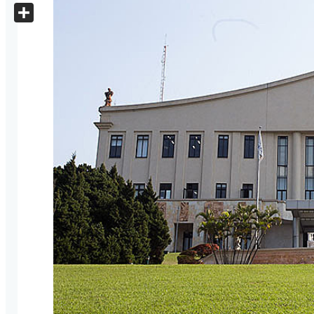
X
Share