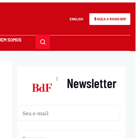
ENGLISH
OUÇA A RÁDIO BDF
UEM SOMOS
Newsletter
|