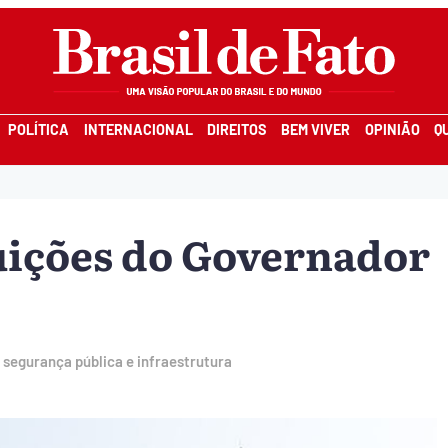
POLÍTICA
INTERNACIONAL
DIREITOS
BEM VIVER
OPINIÃO
Q
buições do Governador
 segurança pública e infraestrutura