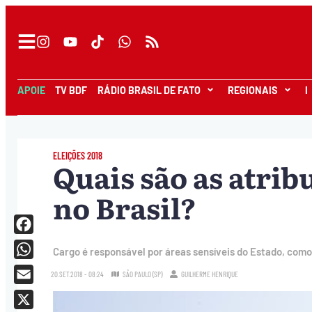
APOIE
TV BDF
RÁDIO BRASIL DE FATO
REGIONAIS
I
ELEIÇÕES 2018
Quais são as atri
no Brasil?
Facebook
Cargo é responsável por áreas sensíveis do Estado, como
WhatsApp
20.SET.2018 - 08:24
SÃO PAULO (SP)
GUILHERME HENRIQUE
Email