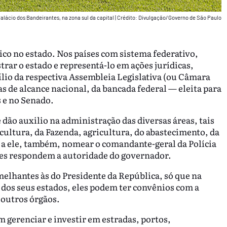
alácio dos Bandeirantes, na zona sul da capital
|
Crédito: Divulgação/Governo de São Paulo
ico no estado. Nos países com sistema federativo,
rar o estado e representá-lo em ações jurídicas,
xílio da respectiva Assembleia Legislativa (ou Câmara
mas de alcance nacional, da bancada federal — eleita para
 e no Senado.
dão auxilio na administração das diversas áreas, tais
cultura, da Fazenda, agricultura, do abastecimento, da
e a ele, também, nomear o comandante-geral da Polícia
estes respondem a autoridade do governador.
elhantes às do Presidente da República, só que na
s dos seus estados, eles podem ter convênios com a
 outros órgãos.
 gerenciar e investir em estradas, portos,