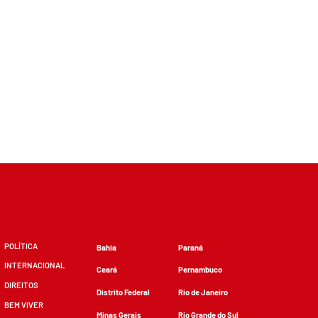
POLÍTICA
Bahia
Paraná
INTERNACIONAL
Ceará
Pernambuco
DIREITOS
Distrito Federal
Rio de Janeiro
BEM VIVER
Minas Gerais
Rio Grande do Sul