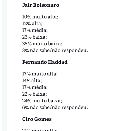
Jair Bolsonaro
10% muito alta;
12% alta;
17% média;
23% baixa;
35% muito baixa;
3% não sabe/não respondeu.
Fernando Haddad
17% muito alta;
14% alta;
17% média;
22% baixa;
24% muito baixa;
6% não sabe/não respondeu.
Ciro Gomes
21% muito alta;