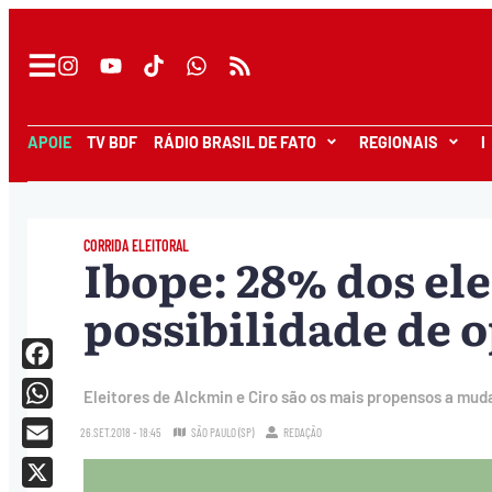
APOIE
TV BDF
RÁDIO BRASIL DE FATO
REGIONAIS
I
CORRIDA ELEITORAL
Ibope: 28% dos el
possibilidade de o
Facebook
Eleitores de Alckmin e Ciro são os mais propensos a muda
WhatsApp
26.SET.2018 - 18:45
SÃO PAULO (SP)
REDAÇÃO
Email