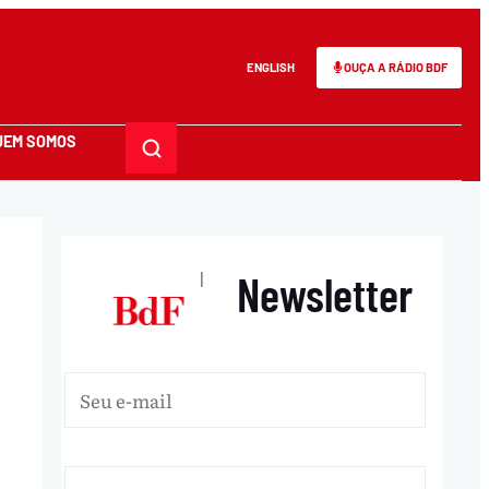
ENGLISH
OUÇA A RÁDIO BDF
UEM SOMOS
Newsletter
|