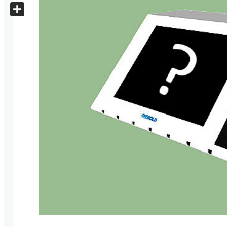
X
Share