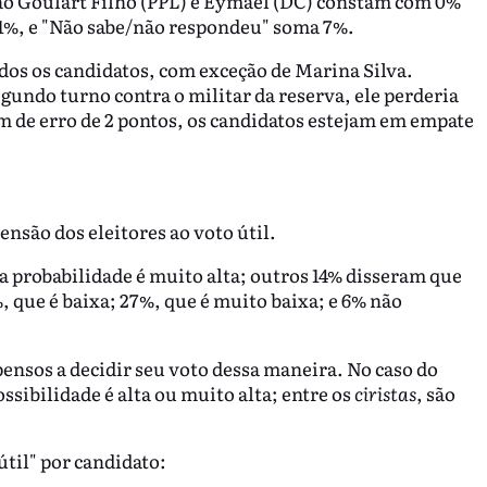
oão Goulart Filho (PPL) e Eymael (DC) constam com 0%
11%, e "Não sabe/não respondeu" soma 7%.
dos os candidatos, com exceção de Marina Silva.
gundo turno contra o militar da reserva, ele perderia
 de erro de 2 pontos, os candidatos estejam em empate
ensão dos eleitores ao voto útil.
a probabilidade é muito alta; outros 14% disseram que
%, que é baixa; 27%, que é muito baixa; e 6% não
pensos a decidir seu voto dessa maneira. No caso do
ssibilidade é alta ou muito alta; entre os
ciristas
, são
útil" por candidato: