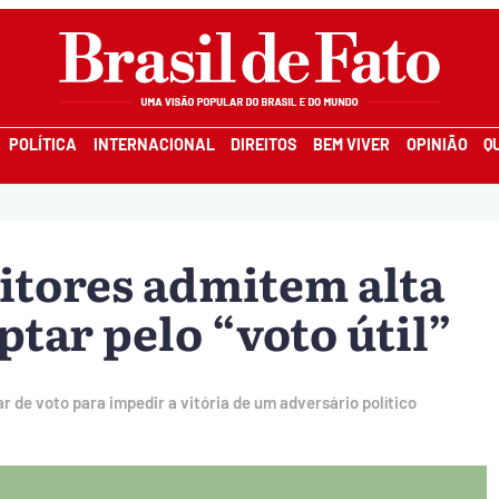
POLÍTICA
INTERNACIONAL
DIREITOS
BEM VIVER
OPINIÃO
Q
eitores admitem alta
ptar pelo “voto útil”
r de voto para impedir a vitória de um adversário político