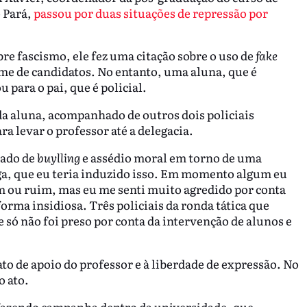
 Pará,
passou por duas situações de repressão por
re fascismo, ele fez uma citação sobre o uso de
fake
ome de candidatos. No entanto, uma aluna, que é
u para o pai, que é policial.
 da aluna, acompanhado de outros dois policiais
 levar o professor até a delegacia.
sado de
buylling
e assédio moral em torno de uma
ega, que eu teria induzido isso. Em momento algum eu
om ou ruim, mas eu me senti muito agredido por conta
forma insidiosa. Três policiais da ronda tática que
 só não foi preso por conta da intervenção de alunos e
 ato de apoio do professor e à liberdade de expressão. No
o ato.
fazendo campanha dentro da universidade, que