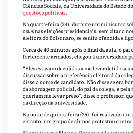
Ciências Sociais, da Universidade do Estado do
questões políticas
.
Na quarta-feira (24), durante um minicurso sob
news
nas eleições presidenciais, sem citar o n
eleitora do Bolsonaro, se sentiu ofendida e ligo
Cerca de 40 minutos após o final da aula, o pai
fortemente armados, chegou à universidade para
“Eles estavam decididos a me levar detido acu
discussão sobre a preferência eleitoral da col
disse o nome de candidato. Não disse se era b
da abordagem policial, do pai da colega, e pela 
queriam me levar preso”, disse o professor, que
da direção da universidade.
Na noite de quinta-feira (25), foi realizado um
entanto, um grupo de alunos protestou contra 
“Começaram a filmar e dizer que nós estamos 