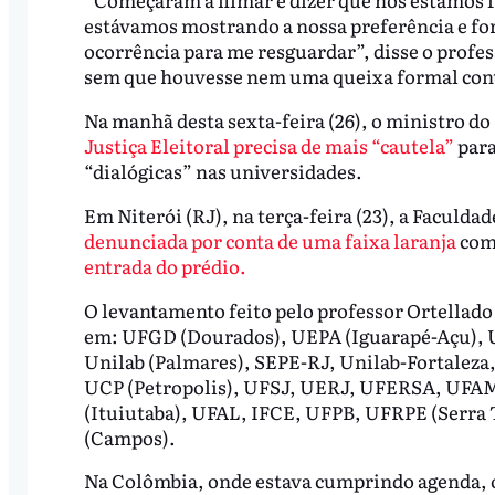
estávamos mostrando a nossa preferência e for
ocorrência para me resguardar”, disse o profes
sem que houvesse nem uma queixa formal cont
Na manhã desta sexta-feira (26), o ministro d
Justiça Eleitoral precisa de mais “cautela”
para
“dialógicas” nas universidades.
Em Niterói (RJ), na terça-feira (23), a Faculd
denunciada por conta de uma faixa laranja
com 
entrada do prédio.
O levantamento feito pelo professor Ortellado 
em: UFGD (Dourados), UEPA (Iguarapé-Açu), 
Unilab (Palmares), SEPE-RJ, Unilab-Fortalez
UCP (Petropolis), UFSJ, UERJ, UFERSA, UFAM
(Ituiutaba), UFAL, IFCE, UFPB, UFRPE (Serra 
(Campos).
Na Colômbia, onde estava cumprindo agenda, o