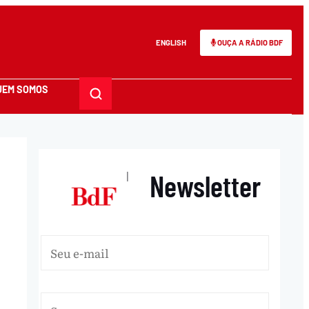
ENGLISH
OUÇA A RÁDIO BDF
UEM SOMOS
Newsletter
|