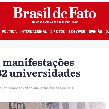
POLÍTICA
INTERNACIONAL
DIREITOS
BEM VIVER
OPINIÃO
Q
 manifestações
32 universidades
foi colocado em risco em várias regiões do país