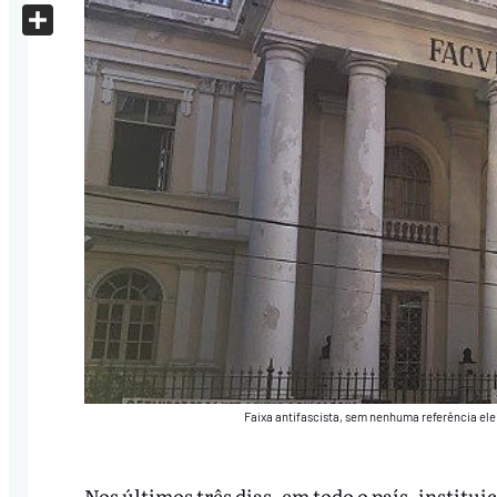
X
Share
Faixa antifascista, sem nenhuma referência eleit
Nos últimos três dias, em todo o país, institu