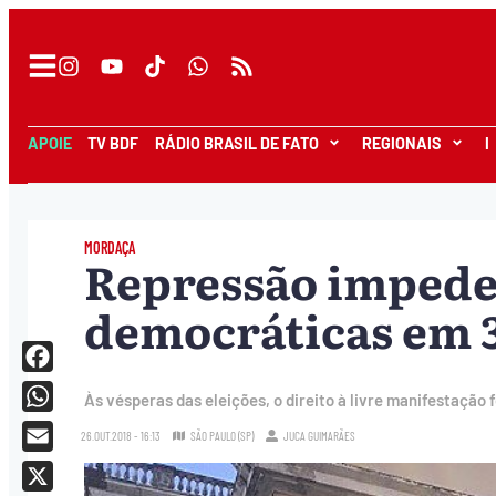
APOIE
TV BDF
RÁDIO BRASIL DE FATO
REGIONAIS
I
MORDAÇA
Repressão impede
democráticas em 
Facebook
Às vésperas das eleições, o direito à livre manifestação 
WhatsApp
26.OUT.2018 - 16:13
SÃO PAULO (SP)
JUCA GUIMARÃES
Email