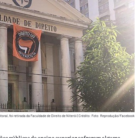
oral, foi retirada da Faculdade de Direito de Niterói
|
Crédito: Foto: Reprodução/Facebook
ições públicas de ensino superior sofreram alguma