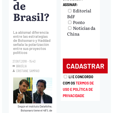
de
ASSINAR:
Editorial
Brasil?
BdF
Ponto
Notícias da
La abismal diferencia
China
entre las estrategias
de Bolsonaro y Haddad
señala la polarización
entre sus proyectos
políticos
27.OUT.2018 - 15:43
BRASÍLIA
CRISTIANE SAMPAIO
LI E CONCORDO
COM OS
TERMOS DE
USO E POLÍTICA DE
PRIVACIDADE
Según el instituto Datafolha,
Bolsonaro tiene el 48% de