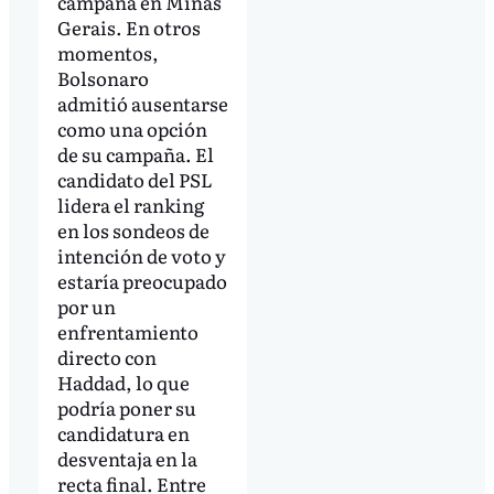
campaña en Minas
Gerais. En otros
momentos,
Bolsonaro
admitió ausentarse
como una opción
de su campaña. El
candidato del PSL
lidera el ranking
en los sondeos de
intención de voto y
estaría preocupado
por un
enfrentamiento
directo con
Haddad, lo que
podría poner su
candidatura en
desventaja en la
recta final. Entre