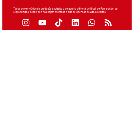
Todos os conteúdos de produção exclusiva e de autoria editorial do Brasil de Fato podem ser
reproduzidos, desde que não sejam alterados e que se deem os devidos créditos.