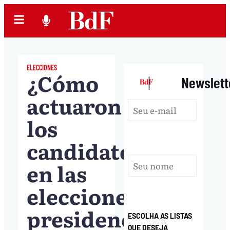
ELECCIONES
¿Cómo
|
Newslett
actuaron
los
candidatos
en las
elecciones
presidenciales
ESCOLHA AS LISTAS
QUE DESEJA