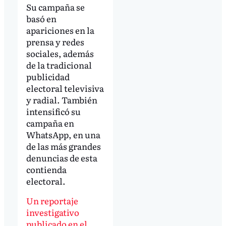
Su campaña se
basó en
apariciones en la
prensa y redes
sociales, además
de la tradicional
publicidad
electoral televisiva
y radial. También
intensificó su
campaña en
WhatsApp, en una
de las más grandes
denuncias de esta
contienda
electoral.
Un reportaje
investigativo
publicado en el