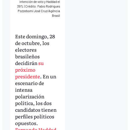
intención de voto y Haddad el
39%
|
Crédito: Fabio Rodrigues
Pozzebom/José Cruz/Agência
Brasil
Este domingo, 28
de octubre, los
electores
brasileños
decidirán
su
próximo
presidente
. En un
escenario de
intensa
polarización
política, los dos
candidatos tienen
perfiles políticos
opuestos.
Fernando Haddad
,