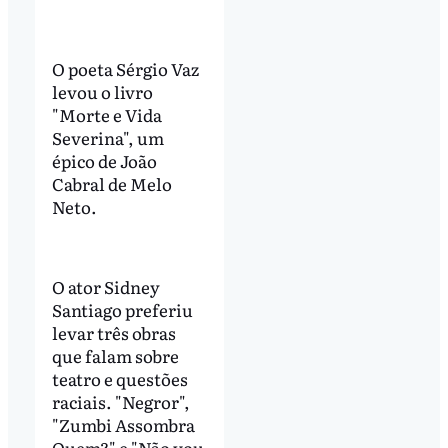
O poeta Sérgio Vaz
levou o livro
"Morte e Vida
Severina", um
épico de João
Cabral de Melo
Neto.
O ator Sidney
Santiago preferiu
levar três obras
que falam sobre
teatro e questões
raciais. "Negror",
"Zumbi Assombra
Quem?" e "Não vou