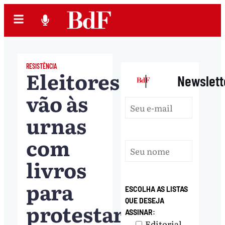
RESISTÊNCIA
Eleitores
|
Newslett
vão às
urnas
com
livros
para
ESCOLHA AS LISTAS
QUE DESEJA
protestar
ASSINAR:
Editorial