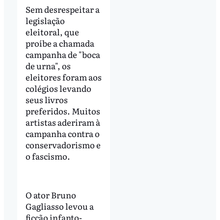
Sem desrespeitar a
legislação
eleitoral, que
proíbe a chamada
campanha de "boca
de urna", os
eleitores foram aos
colégios levando
seus livros
preferidos. Muitos
artistas aderiram à
campanha contra o
conservadorismo e
o fascismo.
O ator Bruno
Gagliasso levou a
ficção infanto-