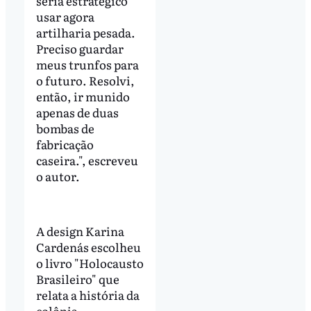
seria estratégico
usar agora
artilharia pesada.
Preciso guardar
meus trunfos para
o futuro. Resolvi,
então, ir munido
apenas de duas
bombas de
fabricação
caseira.", escreveu
o autor.
A design Karina
Cardenás escolheu
o livro "Holocausto
Brasileiro" que
relata a história da
colônia