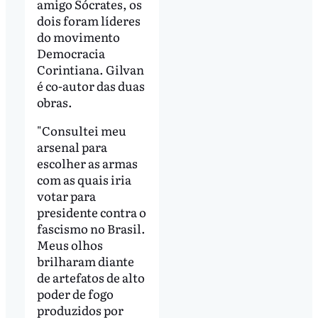
amigo Sócrates, os
dois foram líderes
do movimento
Democracia
Corintiana. Gilvan
é co-autor das duas
obras.
"Consultei meu
arsenal para
escolher as armas
com as quais iria
votar para
presidente contra o
fascismo no Brasil.
Meus olhos
brilharam diante
de artefatos de alto
poder de fogo
produzidos por