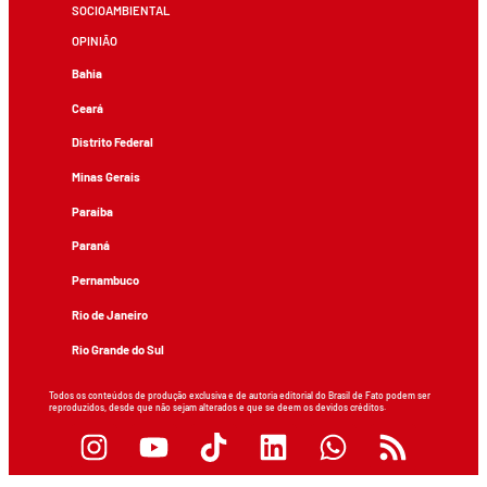
SOCIOAMBIENTAL
OPINIÃO
Bahia
Ceará
Distrito Federal
Minas Gerais
Paraíba
Paraná
Pernambuco
Rio de Janeiro
Rio Grande do Sul
Todos os conteúdos de produção exclusiva e de autoria editorial do Brasil de Fato podem ser
reproduzidos, desde que não sejam alterados e que se deem os devidos créditos.