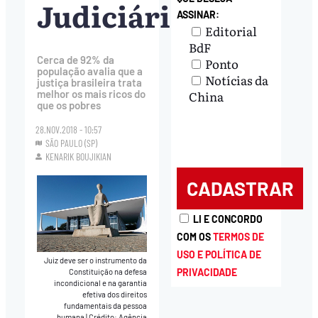
Judiciário
ASSINAR:
Editorial
BdF
Cerca de 92% da
Ponto
população avalia que a
Notícias da
justiça brasileira trata
China
melhor os mais ricos do
que os pobres
28.NOV.2018 - 10:57
SÃO PAULO (SP)
KENARIK BOUJIKIAN
LI E CONCORDO
COM OS
TERMOS DE
USO E POLÍTICA DE
Juiz deve ser o instrumento da
PRIVACIDADE
Constituição na defesa
incondicional e na garantia
efetiva dos direitos
fundamentais da pessoa
humana
|
Crédito: Agência