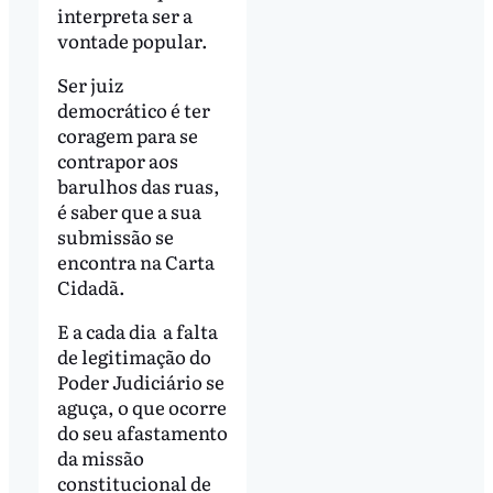
interpreta ser a
vontade popular.
Ser juiz
democrático é ter
coragem para se
contrapor aos
barulhos das ruas,
é saber que a sua
submissão se
encontra na Carta
Cidadã.
E a cada dia a falta
de legitimação do
Poder Judiciário se
aguça, o que ocorre
do seu afastamento
da missão
constitucional de