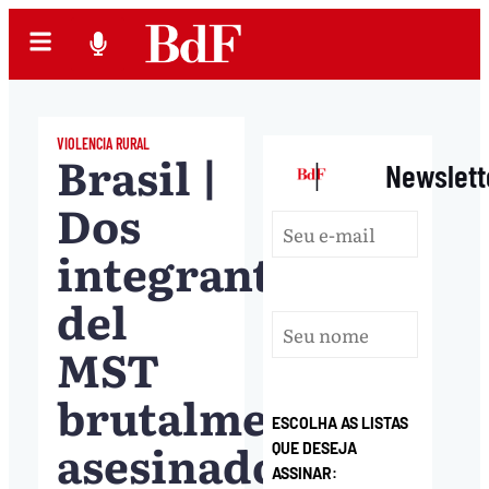
VIOLENCIA RURAL
Brasil |
|
Newslett
Dos
integrantes
del
MST
brutalmente
ESCOLHA AS LISTAS
asesinados
QUE DESEJA
ASSINAR: