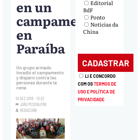
en un
Editorial
BdF
campamento
Ponto
Notícias da
en
China
Paraíba
Un grupo armado
invadió el campamento
LI E CONCORDO
y disparó contra las
personas durante la
COM OS
TERMOS DE
cena
USO E POLÍTICA DE
10.DEZ.2018 - 13:32
PRIVACIDADE
JOÃO PESSOA (PB)
REDACCIÓN