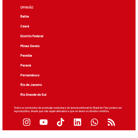
OPINIÃO
Bahia
Ceará
Distrito Federal
Minas Gerais
Paraíba
Paraná
Pernambuco
Rio de Janeiro
Rio Grande do Sul
Todos os conteúdos de produção exclusiva e de autoria editorial do Brasil de Fato podem ser
reproduzidos, desde que não sejam alterados e que se deem os devidos créditos.