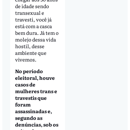
de idade sendo
transexual e
travesti, você já
está com a casca
bem dura. Já tem o
molejo dessa vida
hostil, desse
ambiente que
vivemos.
No período
eleitoral, houve
casos de
mulheres trans e
travestis que
foram
assassinadas e,
segundo as
denúncias, sob os