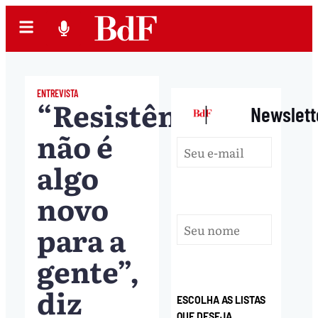
ENTREVISTA
“Resistência
|
Newslett
não é
algo
novo
para a
gente”,
diz
ESCOLHA AS LISTAS
QUE DESEJA