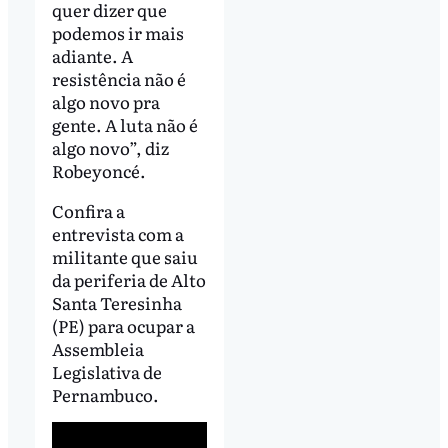
quer dizer que
podemos ir mais
adiante. A
resistência não é
algo novo pra
gente. A luta não é
algo novo”, diz
Robeyoncé.
Confira a
entrevista com a
militante que saiu
da periferia de Alto
Santa Teresinha
(PE) para ocupar a
Assembleia
Legislativa de
Pernambuco.