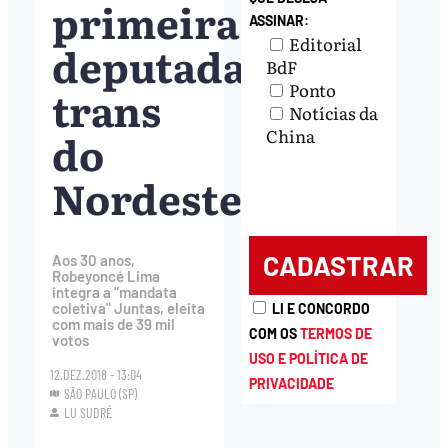
primeira
ASSINAR:
Editorial
deputada
BdF
Ponto
trans
Notícias da
do
China
Nordeste
Aos 30 anos,
Robeyoncé Lima
integra a "mandata
coletiva" Juntas, eleita
LI E CONCORDO
com mais de 39 mil
COM OS
TERMOS DE
votos
USO E POLÍTICA DE
12.DEZ.2018 - 13:04
PRIVACIDADE
SÃO PAULO (SP)
LU SUDRÉ