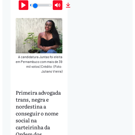
Play
Mute
Download
A candidatura Juntas foi eleita
em Pernambuco com mais de 39
mil votos
|
Crédito: (Foto:
Juliano Vieira)
Primeira advogada
trans, negra e
nordestina a
conseguir o nome
social na
carteirinha da
Ordem dos