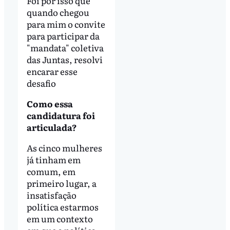
Foi por isso que
quando chegou
para mim o convite
para participar da
"mandata" coletiva
das Juntas, resolvi
encarar esse
desafio
Como essa
candidatura foi
articulada?
As cinco mulheres
já tinham em
comum, em
primeiro lugar, a
insatisfação
política estarmos
em um contexto