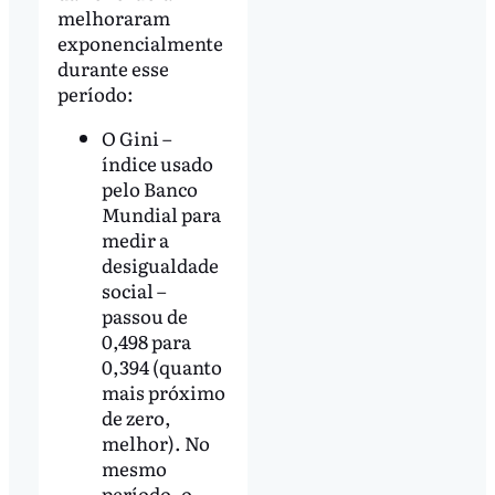
melhoraram
exponencialmente
durante esse
período:
O Gini –
índice usado
pelo Banco
Mundial para
medir a
desigualdade
social –
passou de
0,498 para
0,394 (quanto
mais próximo
de zero,
melhor). No
mesmo
período, o