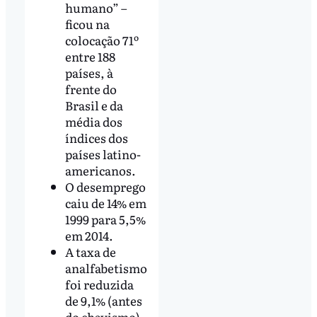
humano” –
ficou na
colocação 71º
entre 188
países, à
frente do
Brasil e da
média dos
índices dos
países latino-
americanos.
O desemprego
caiu de 14% em
1999 para 5,5%
em 2014.
A taxa de
analfabetismo
foi reduzida
de 9,1% (antes
do chavismo)