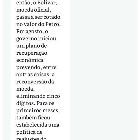
então, o Bolívar,
moeda oficial,
passa a ser cotado
no valor do Petro.
Em agosto, o
governo iniciou
um plano de
recuperação
econômica
prevendo, entre
outras coisas, a
reconversão da
moeda,
eliminando cinco
dígitos. Para os
primeiros meses,
também ficou
estabelecida uma
política de
reajustes do