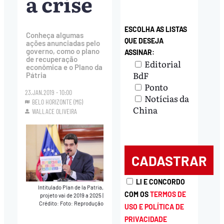
a crise
ESCOLHA AS LISTAS
Conheça algumas
QUE DESEJA
ações anunciadas pelo
governo, como o plano
ASSINAR:
de recuperação
Editorial
econômica e o Plano da
BdF
Pátria
Ponto
23.JAN.2019 - 10:00
Notícias da
BELO HORIZONTE (MG)
China
WALLACE OLIVEIRA
LI E CONCORDO
Intitulado Plan de la Patria,
COM OS
TERMOS DE
projeto vai de 2019 a 2025
|
Crédito: Foto: Reprodução
USO E POLÍTICA DE
PRIVACIDADE