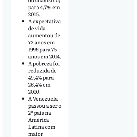
para 4,7% em
2015.
A expectativa
de vida
aumentou de
72 anos em
1996 para 75
anos em 2014.
A pobreza foi
reduzida de
49,4% para
26,4% em
2010.
A Venezuela
passou a ser o
2º país na
América
Latina com
maior