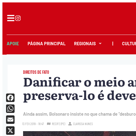
APOIE
PÁGINA PRINCIPAL
REGIONAIS
|
CULTU
DIREITOS DE FATO
Danificar o meio 
preserva-lo é dev
Facebook
Ainda assim, Bolsonaro insiste no que chama de “desbur
WhatsApp
13.FEV.2019 - 18:47
RECIFE (PE)
CLARISSA NUNES
Email