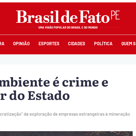
RA
OPINIÃO
ESPORTES
CIDADES
POLÍTICA
QUEM 
ambiente é crime e
er do Estado
ocratização” da exploração de empresas estrangeiras à mineração