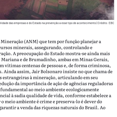
bilidade das empresas e do Estado na prevenção a esse tipo de acontecimento
|
Crédito: EBC
de Mineração (ANM) que tem por função planejar a
cursos minerais, assegurando, controlando e
eração. A preocupação do Estado mostra-se ainda mais
e Mariana e de Brumadinho, ambas em Minas Gerais,
m vítimas centenas de pessoas e, de forma criminosa,
 Ainda assim, Jair Bolsonaro insiste no que chama de
s estrangeiras à mineração, articulando em seu
 redução da importância de ação de agências reguladoras
o fundamental ao meio ambiente ecologicamente
cial à sadia qualidade de vida, conforme estabelece a
r o meio ambiente é crime e preserva-lo é dever do
arantir a venda das riquezas naturais do Brasil. Ao