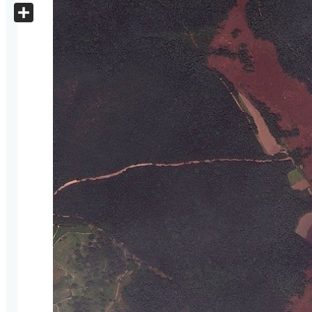
X
Share