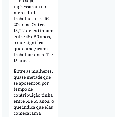
— ou seja,
ingressaram no
mercado de
trabalho entre 16 e
20 anos. Outros
13,2% deles tinham
entre 46 e 50 anos,
o que significa
que começaram a
trabalhar entre 11 e
15 anos.
Entre as mulheres,
quase metade que
se aposentou por
tempo de
contribuição tinha
entre 51 e 55 anos, o
que indica que elas
começaram a