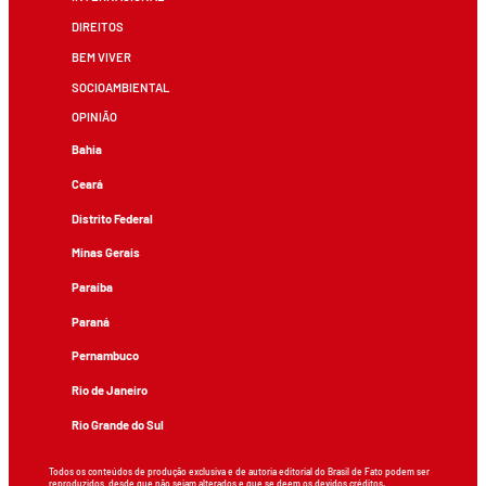
DIREITOS
BEM VIVER
SOCIOAMBIENTAL
OPINIÃO
Bahia
Ceará
Distrito Federal
Minas Gerais
Paraíba
Paraná
Pernambuco
Rio de Janeiro
Rio Grande do Sul
Todos os conteúdos de produção exclusiva e de autoria editorial do Brasil de Fato podem ser
reproduzidos, desde que não sejam alterados e que se deem os devidos créditos.