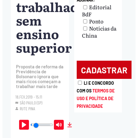
trabalhador
Editorial
BdF
sem
Ponto
ensino
Notícias da
China
superior
Proposta de reforma da
Previdência de
Bolsonaro ignora que
mais ricos começam a
LI E CONCORDO
trabalhar mais tarde
COM OS
TERMOS DE
18.FEV.2019 - 15:11
USO E POLÍTICA DE
SÃO PAULO (SP)
PRIVACIDADE
RUTE PINA
Play
Mute
Download