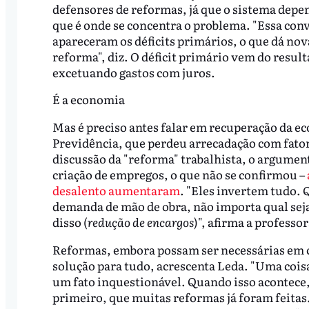
defensores de reformas, já que o sistema depe
que é onde se concentra o problema. "Essa con
apareceram os déficits primários, o que dá no
reforma", diz. O déficit primário vem do result
excetuando gastos com juros.
É a economia
Mas é preciso antes falar em recuperação da e
Previdência, que perdeu arrecadação com fat
discussão da "reforma" trabalhista, o argument
criação de empregos, o que não se confirmou –
desalento aumentaram
. "Eles invertem tudo.
demanda de mão de obra, não importa qual seja 
disso (
redução de encargos
)", afirma a professor
Reformas, embora possam ser necessárias em c
solução para tudo, acrescenta Leda. "Uma coisa
um fato inquestionável. Quando isso acontece,
primeiro, que muitas reformas já foram feitas