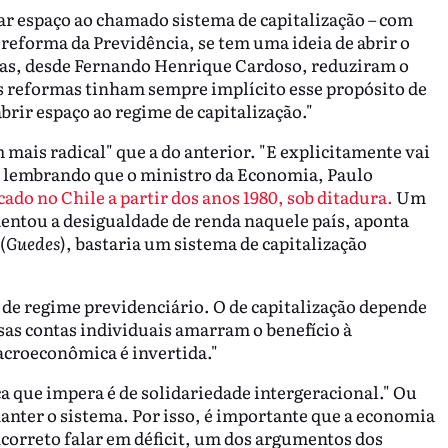
dar espaço ao chamado sistema de capitalização – com
 reforma da Previdência, se tem uma ideia de abrir o
ças, desde Fernando Henrique Cardoso, reduziram o
sas reformas tinham sempre implícito esse propósito de
brir espaço ao regime de capitalização."
 mais radical" que a do anterior. "E explicitamente vai
a, lembrando que o ministro da Economia, Paulo
ado no Chile a partir dos anos 1980, sob ditadura.
Um
ntou a desigualdade de renda naquele país, aponta
(
Guedes
), bastaria um sistema de capitalização
 de regime previdenciário. O de capitalização depende
sas contas individuais amarram o benefício à
macroeconômica é invertida."
ica que impera é de solidariedade intergeracional." Ou
anter o sistema. Por isso, é importante que a economia
incorreto falar em déficit, um dos argumentos dos