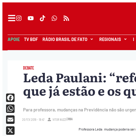
APOIE
TV BDF
RÁDIO BRASIL DE FATO
REGIONAIS
I
DEBATE
Leda Paulani: “ref
que já estão e os q
Facebook
Para professora, mudanças na Previdência não são urge
WhatsApp
| RBA
20.FEV.2019 - 18:47
VITOR NUZZI
Email
Professora Leda: mudança poderia ser s