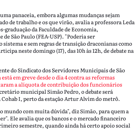
 uma panaceia, embora algumas mudanças sejam
ado de trabalho e os que virão, avalia a professora Leda
ós-graduação da Faculdade de Economia,
 de São Paulo (FEA-USP). "Poderia ser
no sistema e sem regras de transição draconianas como
ticipa neste domingo (17), das 10h às 12h, de debate na
ente do Sindicato dos Servidores Municipais de São
 está em greve desde o dia 4 contra as reformas
aram a alíquota de contribuição dos funcionários
retário municipal Simão Pedro, o debate será
 Cohab I, perto da estação Artur Alvim do metrô.
odo mundo com muita dúvida", diz Simão, para quem a
r". Ele avalia que os bancos e o mercado financeiro
imeiro semestre, quando ainda há certo apoio social