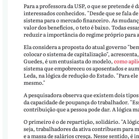
Para a professora da USP, o que se pretende é 
interessados conhecidos. "Desde que se fala de
sistema para o mercado financeiro. As mudan
valor dos benefícios, o teto é baixo. Todas es
reduzir a importância do regime próprio para a
Ela considera a proposta do atual governo "bem
colocar o sistema de capitalização", acrescent
Guedes, é um entusiasta do modelo,
como aplic
sistema que empobreceu os aposentados e aume
Leda, na lógica de redução do Estado. "Para ele 
mesmo."
A pesquisadora observa que existem dois tipos
da capacidade de poupança do trabalhador. "Es
contribuição que a pessoa pode dar. A lógica 
O primeiro é o de repartição, solidário. "A lóg
seja, trabalhadores da ativa contribuem para m
e a massa de salários cresça. Nesse sentido, é 