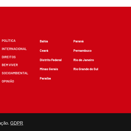
POLÍTICA
Bahia
Paraná
INTERNACIONAL
Ceará
Pernambuco
DIREITOS
Distrito Federal
Rio de Janeiro
BEM VIVER
Minas Gerais
Rio Grande do Sul
SOCIOAMBIENTAL
Paraíba
OPINIÃO
zidos, desde que não sejam alterados e que se deem os devidos créditos.
ação.
GDPR
×