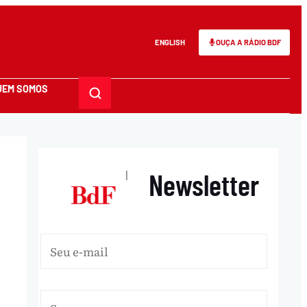
ENGLISH
OUÇA A RÁDIO BDF
UEM SOMOS
Newsletter
|