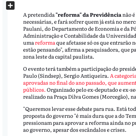
X
Share
A pretendida
"reforma" da Previdência
não é
necessárias, e fará sofrer quem já está no merc
Paulani, do Departamento de Economia e da P
Administração e Contabilidade da Universidade
uma
reforma
que afetasse só os que entrarão 
estão pensando", afirma a pesquisadora, que par
zona leste da capital paulista.
O evento terá também a participação do presid
Paulo (Sindsep), Sergio Antiqueira.
A categoria
aprovadas no final do ano passado, que aument
públicos.
Organizado pelo ex-deputado e ex-sec
realizado na Praça Dilva Gomes (Morcegão), na
"Queremos levar esse debate para rua. Está t
proposta do governo "é mais dura que a do Teme
pressionam para aprovar a reforma ainda no pr
ao governo, apesar dos escândalos e crises.