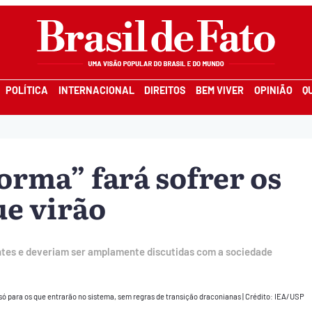
POLÍTICA
INTERNACIONAL
DIREITOS
BEM VIVER
OPINIÃO
Q
orma” fará sofrer os
ue virão
ntes e deveriam ser amplamente discutidas com a sociedade
ó para os que entrarão no sistema, sem regras de transição draconianas
|
Crédito: IEA/USP