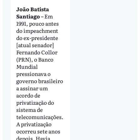
João Batista
Santiago –
Em
1991, pouco antes
do impeachment
do ex-presidente
[atual senador]
Fernando Collor
(PRN), o Banco
Mundial
pressionava o
governo brasileiro
a assinar um
acordo de
privatização do
sistema de
telecomunicações.
A privatização
ocorreu sete anos
depois. Havia