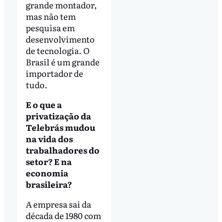
grande montador,
mas não tem
pesquisa em
desenvolvimento
de tecnologia. O
Brasil é um grande
importador de
tudo.
E o que a
privatização da
Telebrás mudou
na vida dos
trabalhadores do
setor? E na
economia
brasileira?
A empresa sai da
década de 1980 com