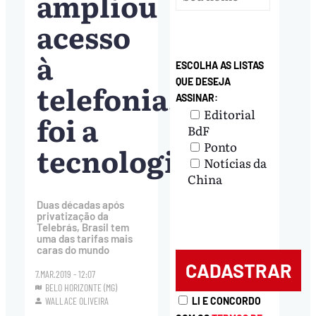
ampliou
acesso
à
ESCOLHA AS LISTAS
QUE DESEJA
telefonia,
ASSINAR:
Editorial
foi a
BdF
Ponto
tecnologia”
Notícias da
China
Duas décadas após
privatização da
Telebrás, Brasil tem
uma das tarifas mais
caras do mundo
7.MAR.2019 - 12:07
BELO HORIZONTE (MG)
LI E CONCORDO
WALLACE OLIVEIRA