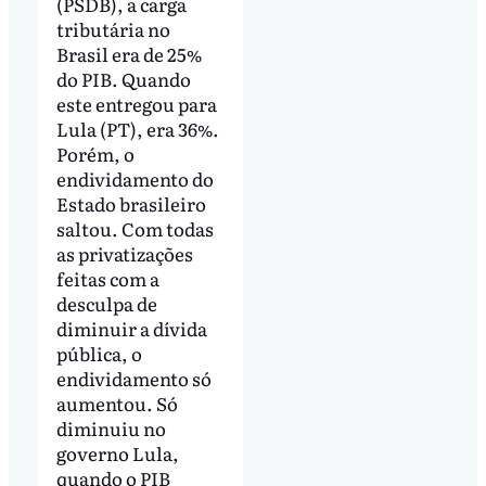
(PSDB), a carga
tributária no
Brasil era de 25%
do PIB. Quando
este entregou para
Lula (PT), era 36%.
Porém, o
endividamento do
Estado brasileiro
saltou. Com todas
as privatizações
feitas com a
desculpa de
diminuir a dívida
pública, o
endividamento só
aumentou. Só
diminuiu no
governo Lula,
quando o PIB