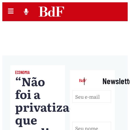
ECONOMIA
“Não
|
Newslett
foi a
privatização
que