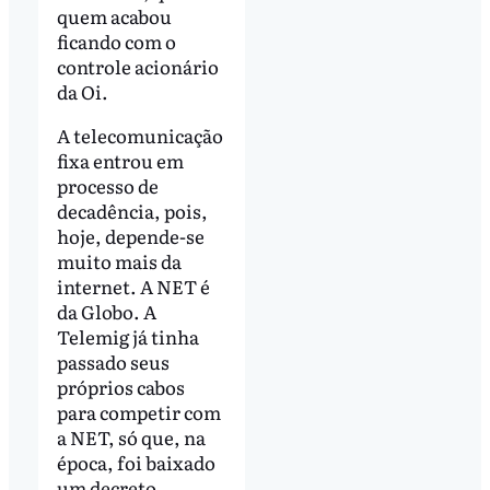
quem acabou
ficando com o
controle acionário
da Oi.
A telecomunicação
fixa entrou em
processo de
decadência, pois,
hoje, depende-se
muito mais da
internet. A NET é
da Globo. A
Telemig já tinha
passado seus
próprios cabos
para competir com
a NET, só que, na
época, foi baixado
um decreto