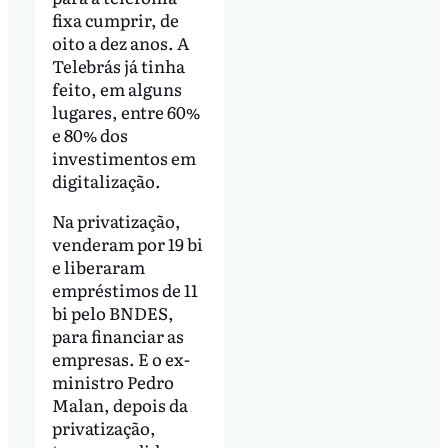
fixa cumprir, de
oito a dez anos. A
Telebrás já tinha
feito, em alguns
lugares, entre 60%
e 80% dos
investimentos em
digitalização.
Na privatização,
venderam por 19 bi
e liberaram
empréstimos de 11
bi pelo BNDES,
para financiar as
empresas. E o ex-
ministro Pedro
Malan, depois da
privatização,