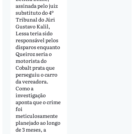
assinada pelo juiz
substituto do 4º
Tribunal do Júri
Gustavo Kalil,
Lessa teria sido
responsável pelos
disparos enquanto
Queiroz seria o
motorista do
Cobalt prata que
perseguiu o carro
da vereadora.
Como a
investigação
aponta que o crime
foi
meticulosamente
planejado ao longo
de 3 meses, a