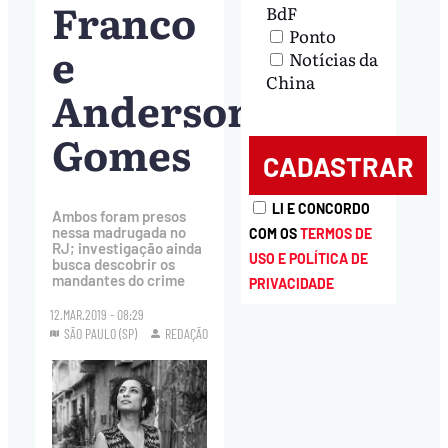
Franco
BdF
Ponto
e
Notícias da
China
Anderson
Gomes
LI E CONCORDO
Ambos foram presos
nessa madrugada no
COM OS
TERMOS DE
RJ; investigação ainda
USO E POLÍTICA DE
busca descobrir os
mandantes do crime
PRIVACIDADE
12.MAR.2019 - 08:29
SÃO PAULO (SP)
REDAÇÃO