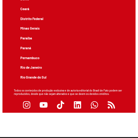
Ceará
Distrito Federal
Minas Gerais
Paraíba
Paraná
Pernambuco
Rio de Janeiro
Rio Grande do Sul
Todos os conteúdos de produção exclusiva e de autoria editorial do Brasil de Fato podem ser
reproduzidos, desde que não sejam alterados e que se deem os devidos créditos.