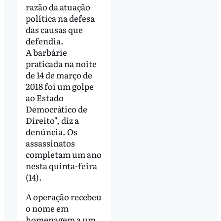
razão da atuação
política na defesa
das causas que
defendia.
A barbárie
praticada na noite
de 14 de março de
2018 foi um golpe
ao Estado
Democrático de
Direito", diz a
denúncia. Os
assassinatos
completam um ano
nesta quinta-feira
(14).
A operação recebeu
o nome em
homenagem a um