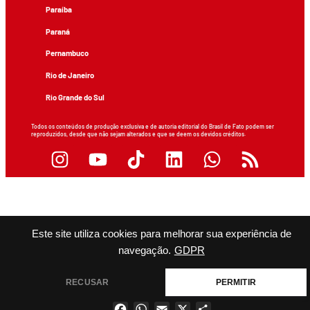
Paraíba
Paraná
Pernambuco
Rio de Janeiro
Rio Grande do Sul
Todos os conteúdos de produção exclusiva e de autoria editorial do Brasil de Fato podem ser
reproduzidos, desde que não sejam alterados e que se deem os devidos créditos.
Este site utiliza cookies para melhorar sua experiência de
navegação.
GDPR
RECUSAR
PERMITIR
Facebook
WhatsApp
Email
X
Share