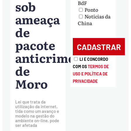
sob
BdF
Ponto
ameaça
Notícias da
China
de
pacote
anticrime
LI E CONCORDO
de
COM OS
TERMOS DE
USO E POLÍTICA DE
Moro
PRIVACIDADE
Lei que trata da
utilização da internet,
tida como um avanço e
modelo na gestão do
ambiente on-line, pode
ser afetada