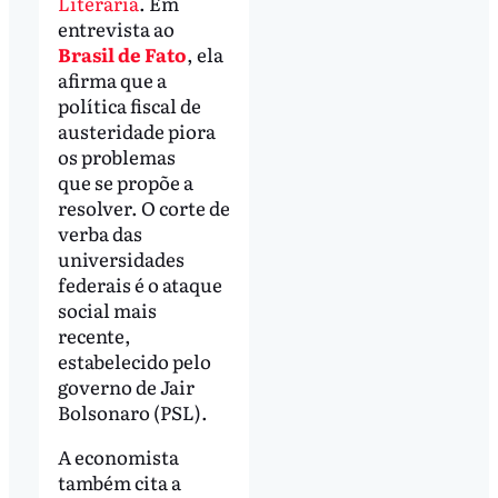
Literária
. Em
entrevista ao
Brasil de Fato
, ela
afirma que a
política fiscal de
austeridade piora
os problemas
que se propõe a
resolver. O corte de
verba das
universidades
federais é o ataque
social mais
recente,
estabelecido pelo
governo de Jair
Bolsonaro (PSL).
A economista
também cita a