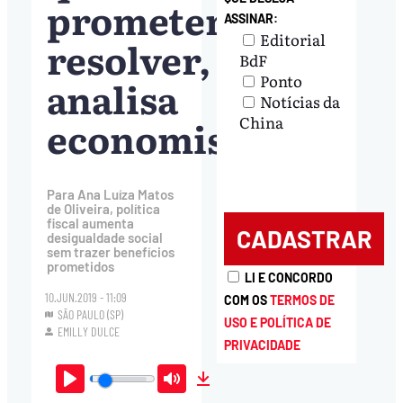
prometem
ASSINAR:
Editorial
resolver,
BdF
Ponto
analisa
Notícias da
economista
China
Para Ana Luíza Matos
de Oliveira, política
fiscal aumenta
desigualdade social
sem trazer benefícios
prometidos
LI E CONCORDO
10.JUN.2019 - 11:09
COM OS
TERMOS DE
SÃO PAULO (SP)
USO E POLÍTICA DE
EMILLY DULCE
PRIVACIDADE
Play
Mute
Download