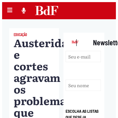
EDUCAÇÃO
Austeridade
|
Newslett
e
cortes
agravam
os
problemas
que
ESCOLHA AS LISTAS
QUE DESEJA