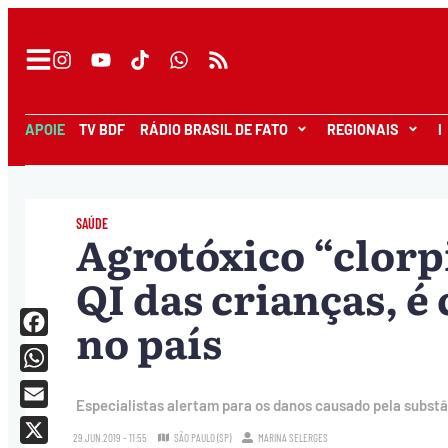
APOIE
TV BDF
RÁDIO BRASIL DE FATO
REGIONAIS
I
SAÚDE
Agrotóxico “clorp
QI das crianças, é
no país
Facebook
WhatsApp
Especialistas alertam para os danos causado pela substâ
Email
29.JUN.2019 - 11:55
SÃO PAULO (SP)
MARINA SELERGES