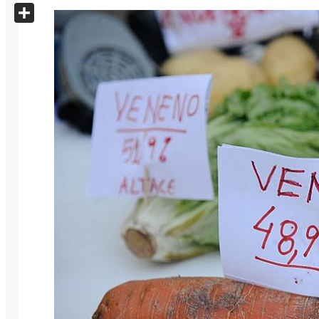
X
Share