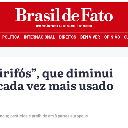
POLÍTICA
INTERNACIONAL
DIREITOS
BEM VIVER
OPINIÃO
Q
irifós”, que diminui
 cada vez mais usado
ncia; pesticida é proibido em 8 países europeus