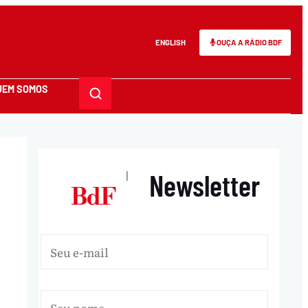
ENGLISH
OUÇA A RÁDIO BDF
UEM SOMOS
Newsletter
|