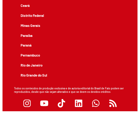
Ceará
Distrito Federal
Minas Gerais
Paraíba
Paraná
Pernambuco
Rio de Janeiro
Rio Grande do Sul
Todos os conteúdos de produção exclusiva e de autoria editorial do Brasil de Fato podem ser
reproduzidos, desde que não sejam alterados e que se deem os devidos créditos.