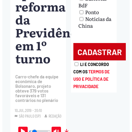
reforma
BdF
Ponto
da
Notícias da
China
Previdência
em 1º
turno
LI E CONCORDO
COM OS
TERMOS DE
Carro-chefe da equipe
USO E POLÍTICA DE
econômica de
Bolsonaro, projeto
PRIVACIDADE
obteve 379 votos
favoráveis e 131
contrários no plenário
10.JUL.2019 - 20:10
SÃO PAULO (SP)
REDAÇÃO