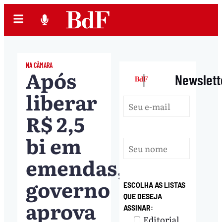
NA CÂMARA
Após
|
Newslett
liberar
R$ 2,5
bi em
emendas,
governo
ESCOLHA AS LISTAS
QUE DESEJA
aprova
ASSINAR:
Editorial