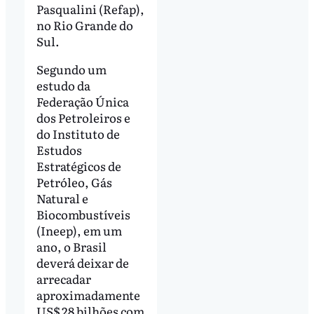
Pasqualini (Refap),
no Rio Grande do
Sul.
Segundo um
estudo da
Federação Única
dos Petroleiros e
do Instituto de
Estudos
Estratégicos de
Petróleo, Gás
Natural e
Biocombustíveis
(Ineep), em um
ano, o Brasil
deverá deixar de
arrecadar
aproximadamente
US$ 28 bilhões com