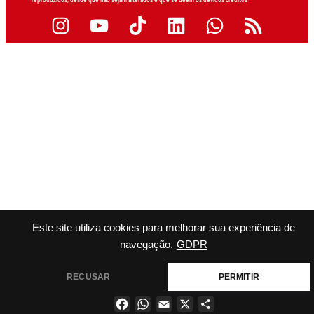
reproduzidos, desde que não sejam alterados e que se deem os devidos créditos.
Este site utiliza cookies para melhorar sua experiência de
navegação.
GDPR
RECUSAR
PERMITIR
Facebook
WhatsApp
Email
X
Share
×