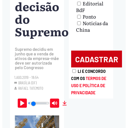
decisão
Editorial
BdF
do
Ponto
Notícias da
Supremo
China
Supremo decidiu em
junho que a venda de
ativos da empresa-mãe
deve ser autorizada
pelo Congresso
LI E CONCORDO
1.AGO.2019 - 18:54
COM OS
TERMOS DE
BRASÍLIA (DF)
USO E POLÍTICA DE
RAFAEL TATEMOTO
PRIVACIDADE
Play
Mute
Download