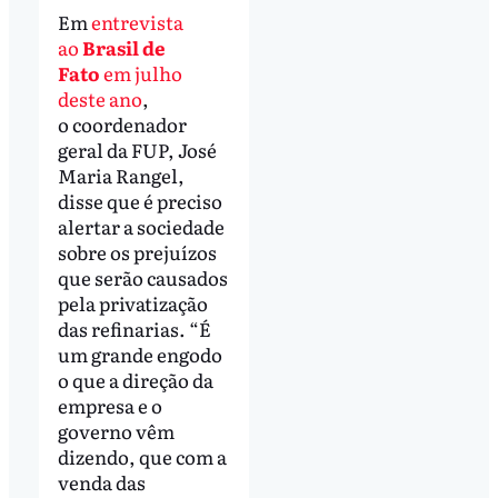
Em
entrevista
ao
Brasil de
Fato
em julho
deste ano
,
o coordenador
geral da FUP, José
Maria Rangel,
disse que é preciso
alertar a sociedade
sobre os prejuízos
que serão causados
pela privatização
das refinarias. “É
um grande engodo
o que a direção da
empresa e o
governo vêm
dizendo, que com a
venda das