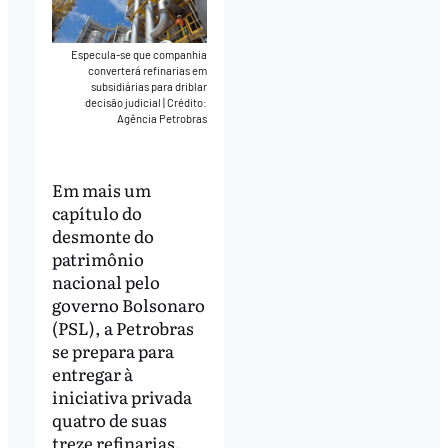
Especula-se que companhia
converterá refinarias em
subsidiárias para driblar
decisão judicial
|
Crédito:
Agência Petrobras
Em mais um
capítulo do
desmonte do
patrimônio
nacional pelo
governo Bolsonaro
(PSL), a Petrobras
se prepara para
entregar à
iniciativa privada
quatro de suas
treze refinarias.