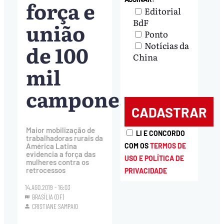
força e
Editorial
BdF
união
Ponto
Notícias da
de 100
China
mil
camponesas
Maior mobilização de
LI E CONCORDO
trabalhadoras rurais da
COM OS
TERMOS DE
América Latina
evidencia a força das
USO E POLÍTICA DE
mulheres contra os
retrocessos
PRIVACIDADE
14.AGO.2019 - 16:03
BRASÍLIA (DF)
CRISTIANE SAMPAIO