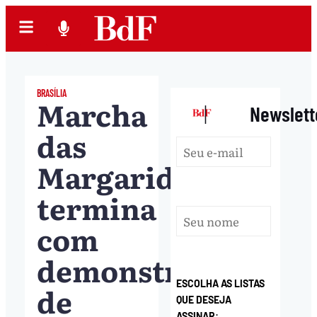
BRASÍLIA
Marcha
|
Newslett
das
Margaridas
termina
com
demonstração
ESCOLHA AS LISTAS
de
QUE DESEJA
ASSINAR: