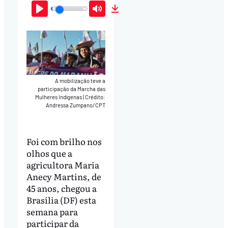
Play
Mute
Download
A mobilização teve a
participação da Marcha das
Mulheres Indígenas
|
Crédito:
Andressa Zumpano/CPT
Foi com brilho nos
olhos que a
agricultora Maria
Anecy Martins, de
45 anos, chegou a
Brasília (DF) esta
semana para
participar da