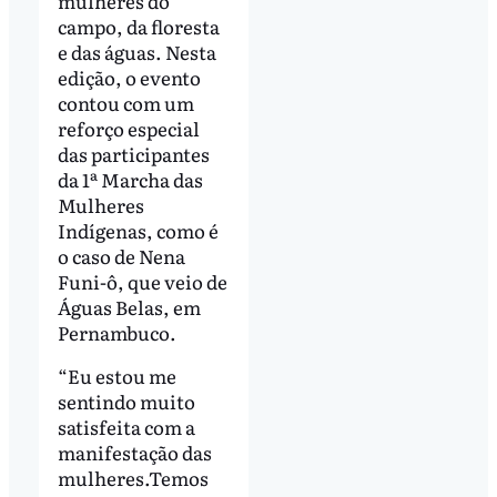
mulheres do
campo, da floresta
e das águas. Nesta
edição, o evento
contou com um
reforço especial
das participantes
da 1ª Marcha das
Mulheres
Indígenas, como é
o caso de Nena
Funi-ô, que veio de
Águas Belas, em
Pernambuco.
“Eu estou me
sentindo muito
satisfeita com a
manifestação das
mulheres.Temos