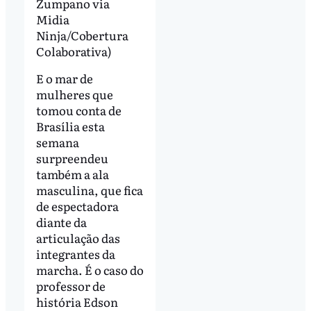
Zumpano via
Midia
Ninja/Cobertura
Colaborativa)
E o mar de
mulheres que
tomou conta de
Brasília esta
semana
surpreendeu
também a ala
masculina, que fica
de espectadora
diante da
articulação das
integrantes da
marcha. É o caso do
professor de
história Edson