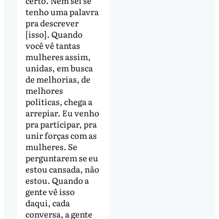
certo. Nem sei se
tenho uma palavra
pra descrever
[isso]. Quando
você vê tantas
mulheres assim,
unidas, em busca
de melhorias, de
melhores
políticas, chega a
arrepiar. Eu venho
pra participar, pra
unir forças com as
mulheres. Se
perguntarem se eu
estou cansada, não
estou. Quando a
gente vê isso
daqui, cada
conversa, a gente