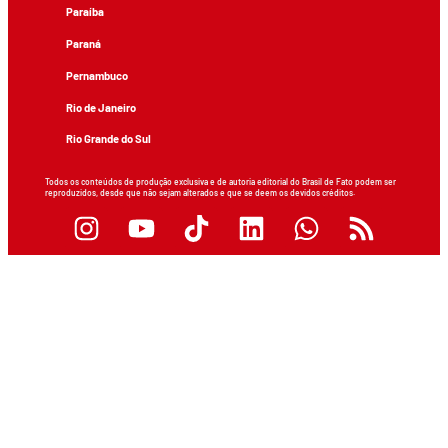
Paraíba
Paraná
Pernambuco
Rio de Janeiro
Rio Grande do Sul
Todos os conteúdos de produção exclusiva e de autoria editorial do Brasil de Fato podem ser
reproduzidos, desde que não sejam alterados e que se deem os devidos créditos.